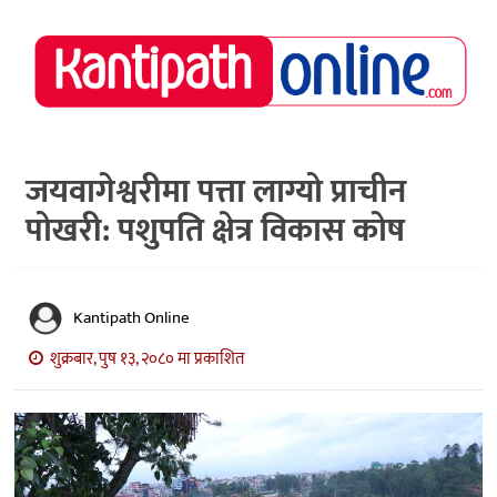
राष्ट्रिय
समाचार
मध्य
नेपाल
जयवागेश्वरीमा पत्ता लाग्यो प्राचीन
पोखरी: पशुपति क्षेत्र विकास कोष
अर्थ/
पर्यटन
मनोरञ्जन
Kantipath Online
स्वास्थ्य
शुक्रबार, पुष १३, २०८० मा प्रकाशित
खेलकुद
अन्तर्वार्ता/
विचार