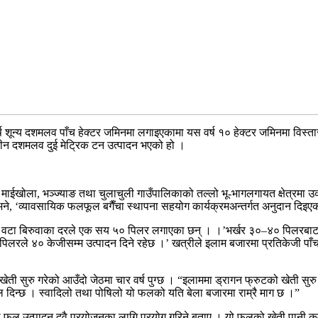
ून्य दशमलव पाँच हेक्टर जमिनमा लगाइएकामा यस वर्ष १० हेक्टर जमिनमा विस्तार भ
ष तीन दशमलव दुई मेट्रिक टन उत्पादन भएको हो ।
ला, भञ्ज्याङ तथा चुलाचुली गाउँपालिकाको तल्लो भू-भागलगायत क्षेत्रमा उक्त ख
 भने, ‘व्यावसायिक फलफूल बगैँचा स्थापना सहयोग कार्यक्रमअन्तर्गत अनुदान दिइएक
र वटा बिरुवाका दरले एक सय ५० पिलर लगाएका छन् । ।’भर्खर ३०–४० पिलरबाट मात्
त एउटै पिलरले ४० केजीसम्म उत्पादन दिने रहेछ ।’ खत्रीले इलाम बजारमा प्रतिकेजी 
 खेती सुरु गरेको आउँदो जेठमा चार वर्ष पुग्छ । “इलाममा ड्रागन फ्रुटको खेती सुरु
 दिन्छ । स्वादिलो तथा पोषिलो यो फलको यति बेला बजारमा राम्रै माग छ ।”
 उत्पादन दुवै प्रयोजनका लागि प्रयोग गरिने बताए । यो फलको खेती पानी कम पर