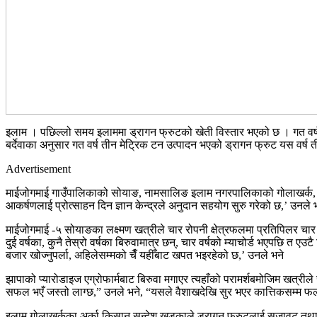
इलाम । पछिल्लो समय इलाममा ड्रागन फ्रुटको खेती विस्तार भएको छ । गत वर्ष श
बर्देवाका अनुसार गत वर्ष तीन मेट्रिक टन उत्पादन भएको ड्रागन फ्रुट यस वर्
Advertisement
माईजोगमाई गाउँपालिकाको सोयाङ, नामसालिङ इलाम नगरपालिकाको गोलाखर्क, माईखो
आकर्षणलाई प्रोत्साहन दिन ज्ञान केन्द्रले अनुदान सहयोग सुरु गरेको छ,’ उनले
माईजोगमाई -५ सोयाङका लक्ष्मण खत्रीले चार रोपनी क्षेत्रफलमा प्रतिपिलर चा
दुई वर्षका, कुनै तेस्रो वर्षका बिरुवामात्र छन्, चार वर्षको म्याचोर्ड भएपछि 
बजार खोज्नुपर्ला, अहिलेसम्मको चैँ यहीँबाट खपत भइरहेको छ,’ उनले भने
झापाको प्यारोडाइज एग्रोफार्मबाट बिरुवा मगाएर त्यहाँको परामर्शबमोजिम खत्रीले
सफल भएँ जस्तो लाग्छ,” उनले भने, “यसले वैशाखदेखि सुर भएर कात्तिकसम्म फल
इलाम गोलाखर्कका अर्का किसान सन्देश खड्काले ड्रागन फ्रुटलाई सजावट तथा फल