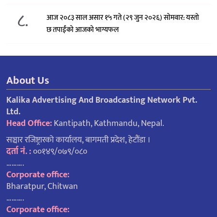
८.
आज २०८३ साल असार १५ गते (२९ जुन २०२६) साेमवार: यस्तो
छ तपाईंको आजको भाग्यफल
About Us
Kalika Advertising And Broadcasting Network Pvt.
Ltd.
Head Office:
Kantipath, Kathmandu, Nepal.
सञ्चार रजिष्ट्रारको कार्यालय, बागमती प्रदेश, हेटौंडा ।
दर्ता नं. :
००१४९/०७९/०८०
……….
Corporate office:
Bharatpur, Chitwan
……….
Corporate office: