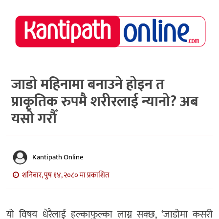
राष्ट्रिय
समाचार
मध्य
नेपाल
जाडो महिनामा बनाउने होइन त
प्राकृतिक रुपमै शरीरलाई न्यानो? अब
अर्थ/
पर्यटन
यसो गरौँ
मनोरञ्जन
स्वास्थ्य
Kantipath Online
खेलकुद
शनिबार, पुष १४, २०८० मा प्रकाशित
अन्तर्वार्ता/
विचार
यो विषय धेरैलाई हल्काफुल्का लाग्न सक्छ, ‘जाडोमा कसरी