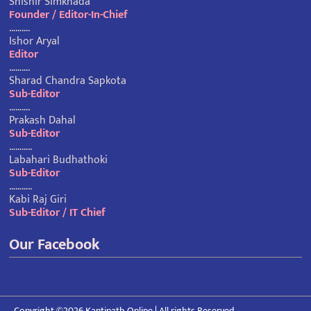
Shishir Simkhada
Founder / Editor-In-Chief
……….
Ishor Aryal
Editor
……….
Sharad Chandra Sapkota
Sub-Editor
……….
Prakash Dahal
Sub-Editor
………..
Labahari Budhathoki
Sub-Editor
………..
Kabi Raj Giri
Sub-Editor / IT Chief
Our Facebook
Copyright ©2026 Kantipath Online | All rights Reserved.