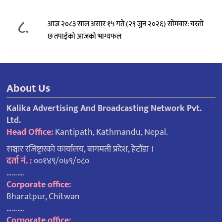
८.
आज २०८३ साल असार १५ गते (२९ जुन २०२६) साेमवार: यस्तो
छ तपाईंको आजको भाग्यफल
About Us
Kalika Advertising And Broadcasting Network Pvt.
Ltd.
Head Office:
Kantipath, Kathmandu, Nepal.
सञ्चार रजिष्ट्रारको कार्यालय, बागमती प्रदेश, हेटौंडा ।
दर्ता नं. :
००१४९/०७९/०८०
……….
Corporate office:
Bharatpur, Chitwan
……….
Corporate office: