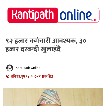
राष्ट्रिय
समाचार
मध्य
नेपाल
९२ हजार कर्मचारी आवश्यक, ३०
हजार दरबन्दी खुलाइँदै
अर्थ/
पर्यटन
मनोरञ्जन
Kantipath Online
स्वास्थ्य
शनिबार, पुष १४, २०८० मा प्रकाशित
खेलकुद
अन्तर्वार्ता/
विचार