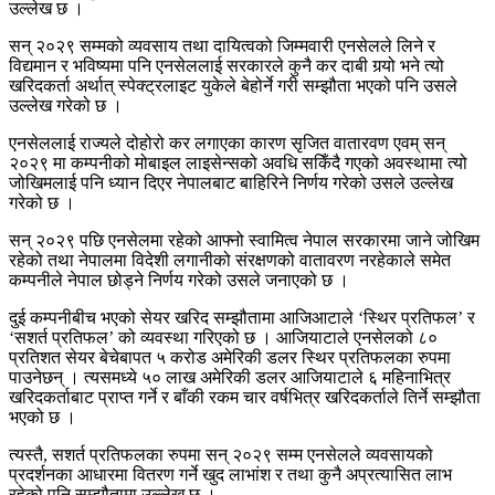
उल्लेख छ ।
सन् २०२९ सम्मको व्यवसाय तथा दायित्वको जिम्मवारी एनसेलले लिने र
विद्यमान र भविष्यमा पनि एनसेललाई सरकारले कुनै कर दाबी गर्‍यो भने त्यो
खरिदकर्ता अर्थात् स्पेक्ट्रलाइट युकेले बेहोर्ने गरी सम्झौता भएको पनि उसले
उल्लेख गरेको छ ।
एनसेललाई राज्यले दोहोरो कर लगाएका कारण सृजित वातारवण एवम् सन्
२०२९ मा कम्पनीको मोबाइल लाइसेन्सको अवधि सकिँदै गएको अवस्थामा त्यो
जोखिमलाई पनि ध्यान दिएर नेपालबाट बाहिरिने निर्णय गरेको उसले उल्लेख
गरेको छ ।
सन् २०२९ पछि एनसेलमा रहेको आफ्नो स्वामित्व नेपाल सरकारमा जाने जोखिम
रहेको तथा नेपालमा विदेशी लगानीको संरक्षणको वातावरण नरहेकाले समेत
कम्पनीले नेपाल छोड्ने निर्णय गरेको उसले जनाएको छ ।
दुई कम्पनीबीच भएको सेयर खरिद सम्झौतामा आजिआटाले ‘स्थिर प्रतिफल’ र
‘सशर्त प्रतिफल’ को व्यवस्था गरिएको छ । आजियाटाले एनसेलको ८०
प्रतिशत सेयर बेचेबापत ५ करोड अमेरिकी डलर स्थिर प्रतिफलका रुपमा
पाउनेछन् । त्यसमध्ये ५० लाख अमेरिकी डलर आजियाटाले ६ महिनाभित्र
खरिदकर्ताबाट प्राप्त गर्ने र बाँकी रकम चार वर्षभित्र खरिदकर्ताले तिर्ने सम्झौता
भएको छ ।
त्यस्तै, सशर्त प्रतिफलका रुपमा सन् २०२९ सम्म एनसेलले व्यवसायको
प्रदर्शनका आधारमा वितरण गर्ने खुद लाभांश र तथा कुनै अप्रत्यासित लाभ
रहेको पनि सम्झौतामा उल्लेख छ ।