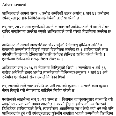
Advertisement
आजिआटाले आफ्नो सेयर ५ करोड अमेरिकी डलर अर्थात् ६ अर्ब ६६ करोडमा
स्पेक्ट्रलाइट यूके लिमिटेडलाई बेचेको उल्लेख गरेको छ ।
तर, सन् २०२९ सम्म एनसेलले पाउने लाभांश भने आजिआटाले नै पाउने सेयर
खरिद सम्झौतामा उल्लेख भएको आजिआटाले जारी गरेको विज्ञप्तिमा उल्लेख छ
।
आजिआटाले आफ्नो शतप्रतिशत सेयर रहेको रेनोल्डस् होल्डिङ लमिटेड
बेलायती कम्पनीलाई बिक्री गरेको विज्ञप्तिमा उल्लेख छ । आजियाटाले सात
वर्षअघि स्विडेनको टेलियासोनेरासँग रेनोल्ड होल्डिङ खरिद गरेको थियो ।
एनसेलमा रेनोल्डको शतप्रतिशत सेयर छ ।
आजिआटा सन् २०१६ मा नेपालमा भित्रिएको थियो । त्यसबेला १ अर्ब ३६
करोड अमेरिकी डलर अर्थात् त्यसबेलाको विनियमदरअनुसार १ खर्ब ४३ अर्ब
रुपैयाँमा एनसेलको सेयर उसले किनेको थियो ।
तर, त्यसको साढे सात वर्षपछि कम्पनी त्यसको तुलनामा अत्यन्तै काम मूल्यमा
सेयर बिक्री गरी नेपालबाट बाहिरिने निर्णय गरेको छ ।
एनसेलको लाइसेन्स सन् २०२९ सम्म छ । विद्यमान कानूनअनुसार त्यसपछि त्यो
लाइसेन्स सरकारको नाममा आउनेछ । त्यसो हुँदा लाइसेन्सको अवधिभरको
डिभिडेन्ड आजियाटाले लिने, त्यसबीचमा आकस्मिक लाभ केही भयो भने त्यो पनि
आजिआटाकै हुने गरी स्पेक्ट्रलाइट युकेसँग सम्झौता भएको कम्पनीको विज्ञप्तिमा