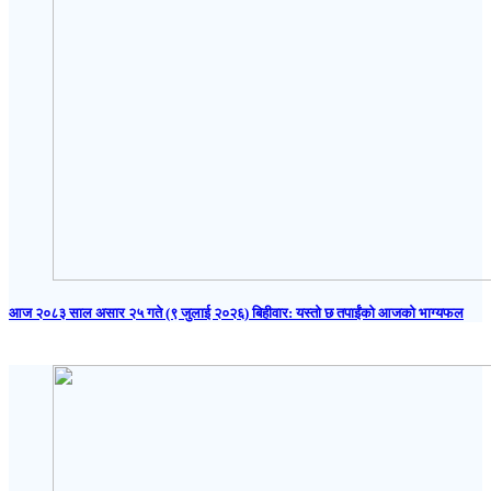
आज २०८३ साल असार २५ गते (९ जुलाई २०२६) बिहीवार: यस्तो छ तपाईंको आजको भाग्यफल