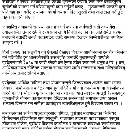
संघीयता र प्रदेश सरकारप्रति उठेका प्रश्नको जवाफ काम गरेर देखाउनुुपर्ने
चुुनौतीको सामना गर्न परिणाममुुखी काम गर्नुुपर्ने बताए । मुख्यमन्त्री पाण्डेले कुनै
पनि बहानामा बजेट र योजना कार्यान्वयनमा ढिलासुस्ती तथा आलटाल गर्ने छुट
नहुने चेतावनी दिए ।
जनशक्ति अभावको समस्या समाधान गर्न करारमा कर्मचारी राख्ने अध्यादेश
ल्याउनसमेत तयार रहेको र त्यसका लागि विपक्षी दलका नेतालाई समेत सहमत
बनाएको बताउँदै उनले पटकपटक एउटै समस्या देखाएर जिम्मेवारीबाट नपन्छिन
आग्रह गरे ।
विसं २०७६ को सङ्घीय वन ऐनलाई देखाएर विकास आयोजनामा अवरोध सिर्जना
गर्ने गतिविधि हुुन थालेकोप्रति असन्तुष्टि जनाउँदै मुुख्यमन्त्री पाण्डेले
प्रदेशसभाले २०८० मा जारी गरेको वन ऐनमा टेकेर काम गर्न अनुरोध गरे । वन,
आर्थिकलगायत नीतिगत समस्या समाधानका लागि मन्त्रालय तथा मन्त्रिपरिषद्
कार्यालय तयार रहेको बताए ।
प्रदेशका आर्थिक मामिला तथा योजनामन्त्री जितप्रकाश आलेले काम भएका
विकास आयोजनामा बजेट अभाव हुुन नदिने र योजना कार्यान्वयनमा सहजीकरण
गरिने बताए। भौतिक पूूर्वाधार विकास तथा यातायात व्यवस्थामन्त्री रेशमबहादुुर
जुुग्जालीले योजना कार्यान्वयनमा देखिएका समस्याको समाधान तथा असल
अभ्यास विस्तार गर्न समीक्षा कार्यक्रम उपलब्धिमूलक हुुने विश्वास व्यक्त गरे ।
मन्त्रालयका सचिव शङ्करप्रसाद पण्डित, पूर्वाधार महाशाखाका सिनियर
डिभिजनल इञ्जिनियर राम पराजुुली, यातायात व्यवस्था महाशाखाका प्रमुख
टीकाराम पौडेल, पूूर्वाधार विकास कार्यालय र यातायात व्यवस्था कार्यालयका
प्रमुखहरुले चालु आर्थिक वर्षका योजना कार्यान्वयनको अवस्था, देखिएका