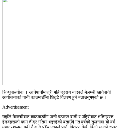
सिन्धुपाल्चोक । खानेपानीमन्त्री महिन्द्रराय यादवले मेलम्ची खानेपानी
आयोजनाको पानी काठमाडौँमा छिट्टै वितरण हुने बताउनुभएको छ ।
Advertisement
उहाँले मेलम्चीबाट काठमाडौँमा पानी पठाउन बाढी र पहिरोबाट क्षतिग्रस्त
हेडवक्र्सको काम तीव्र गतिमा भइरहेको बताउँदै गत वर्षको तुलनामा यो वर्ष
मुहानस्थलमा बढी नै क्षति पु¥याएकाले पानी वितरण केही ढिलो भएको स्पष्ट