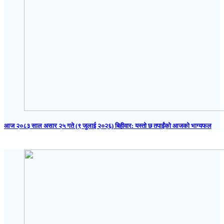
आज २०८३ साल असार २५ गते (९ जुलाई २०२६) बिहीवार: यस्तो छ तपाईंको आजको भाग्यफल