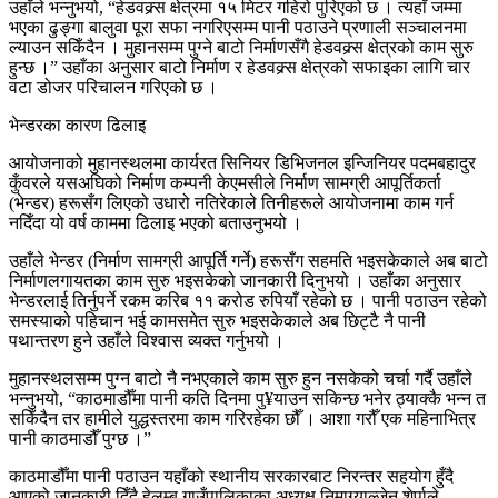
उहाँले भन्नुभयो, “हेडवक्र्स क्षेत्रमा १५ मिटर गहिरो पुरिएको छ । त्यहाँ जम्मा
भएका ढुङ्गा बालुवा पूरा सफा नगरिएसम्म पानी पठाउने प्रणाली सञ्चालनमा
ल्याउन सकिँदैन । मुहानसम्म पुग्ने बाटो निर्माणसँगै हेडवक्र्स क्षेत्रको काम सुरु
हुन्छ ।” उहाँका अनुसार बाटो निर्माण र हेडवक्र्स क्षेत्रको सफाइका लागि चार
वटा डोजर परिचालन गरिएको छ ।
भेन्डरका कारण ढिलाइ
आयोजनाको मुहानस्थलमा कार्यरत सिनियर डिभिजनल इन्जिनियर पदमबहादुर
कुँवरले यसअघिको निर्माण कम्पनी केएमसीले निर्माण सामग्री आपूर्तिकर्ता
(भेन्डर) हरूसँग लिएको उधारो नतिरेकाले तिनीहरूले आयोजनामा काम गर्न
नदिँदा यो वर्ष काममा ढिलाइ भएको बताउनुभयो ।
उहाँले भेन्डर (निर्माण सामग्री आपूर्ति गर्ने) हरूसँग सहमति भइसकेकाले अब बाटो
निर्माणलगायतका काम सुरु भइसकेको जानकारी दिनुभयो । उहाँका अनुसार
भेन्डरलाई तिर्नुपर्ने रकम करिब ११ करोड रुपियाँ रहेको छ । पानी पठाउन रहेको
समस्याको पहिचान भई कामसमेत सुरु भइसकेकाले अब छिट्टै नै पानी
पथान्तरण हुने उहाँले विश्वास व्यक्त गर्नुभयो ।
मुहानस्थलसम्म पुग्न बाटो नै नभएकाले काम सुरु हुन नसकेको चर्चा गर्दै उहाँले
भन्नुभयो, “काठमाडौँमा पानी कति दिनमा पु¥याउन सकिन्छ भनेर ठ्याक्कै भन्न त
सकिँदैन तर हामीले युद्धस्तरमा काम गरिरहेका छौँ । आशा गरौँ एक महिनाभित्र
पानी काठमाडौँ पुग्छ ।”
काठमाडौँमा पानी पठाउन यहाँको स्थानीय सरकारबाट निरन्तर सहयोग हुँदै
आएको जानकारी दिँदै हेलम्बु गाउँपालिकाका अध्यक्ष निमाग्याल्जेन शेर्पाले