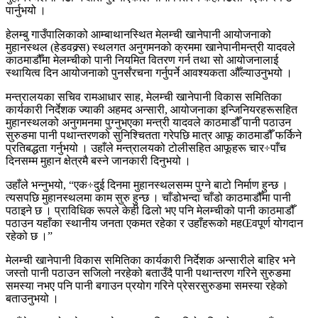
पार्नुभयो ।
हेलम्बु गाउँपालिकाको आम्बाथानस्थित मेलम्ची खानेपानी आयोजनाको
मुहानस्थल (हेडवक्र्स) स्थलगत अनुगमनको क्रममा खानेपानीमन्त्री यादवले
काठमाडौँमा मेलम्चीको पानी नियमित वितरण गर्न तथा सो आयोजनालाई
स्थायित्व दिन आयोजनाको पुनर्संरचना गर्नुपर्ने आवश्यकता औँल्याउनुभयो ।
मन्त्रालयका सचिव रामआधार साह, मेलम्ची खानेपानी विकास समितिका
कार्यकारी निर्देशक ज्याकी अहमद अन्सारी, आयोजनाका इन्जिनियरहरूसहित
मुहानस्थलको अनुगमनमा पुग्नुभएका मन्त्री यादवले काठमाडौँ पानी पठाउन
सुरुङमा पानी पथान्तरणको सुनिश्चितता गरेपछि मात्र आफू काठमाडौँ फर्किने
प्रतिबद्धता गर्नुभयो । उहाँले मन्त्रालयको टोलीसहित आफूहरू चार÷पाँच
दिनसम्म मुहान क्षेत्रमै बस्ने जानकारी दिनुभयो ।
उहाँले भन्नुभयो, “एक÷दुई दिनमा मुहानस्थलसम्म पुग्ने बाटो निर्माण हुन्छ ।
त्यसपछि मुहानस्थलमा काम सुरु हुन्छ । चाँडोभन्दा चाँडो काठमाडौँमा पानी
पठाइने छ । प्राविधिक रूपले केही ढिलो भए पनि मेलम्चीको पानी काठमाडौँ
पठाउन यहाँका स्थानीय जनता एकमत रहेका र उहाँहरूको महŒवपूर्ण योगदान
रहेको छ ।”
मेलम्ची खानेपानी विकास समितिका कार्यकारी निर्देशक अन्सारीले बाहिर भने
जस्तो पानी पठाउन सजिलो नरहेको बताउँदै पानी पथान्तरण गरिने सुरुङमा
समस्या नभए पनि पानी बगाउन प्रयोग गरिने प्रेसरसुरुङमा समस्या रहेको
बताउनुभयो ।