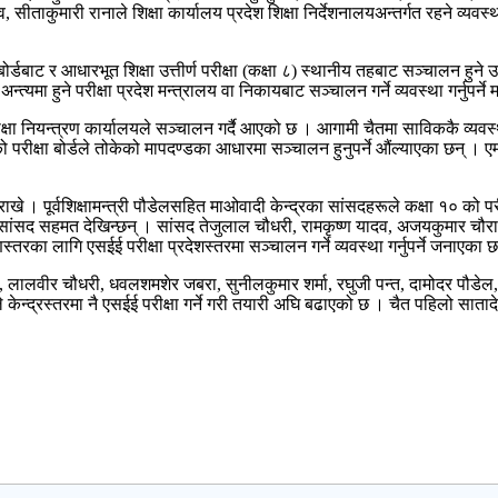
यादव, सीताकुमारी रानाले शिक्षा कार्यालय प्रदेश शिक्षा निर्देशनालयअन्तर्गत रहने व्
ा बोर्डबाट र आधारभूत शिक्षा उत्तीर्ण परीक्षा (कक्षा ८) स्थानीय तहबाट सञ्चालन हुन
्यमा हुने परीक्षा प्रदेश मन्त्रालय वा निकायबाट सञ्चालन गर्ने व्यवस्था गर्नुपर्ने
ो परीक्षा नियन्त्रण कार्यालयले सञ्चालन गर्दै आएको छ । आगामी चैतमा साविककै व्यव
षा बोर्डले तोकेको मापदण्डका आधारमा सञ्चालन हुनुपर्ने औंल्याएका छन् । एमाले 
ाखे । पूर्वशिक्षामन्त्री पौडेलसहित माओवादी केन्द्रका सांसदहरूले कक्षा १० को परीक्
्रायः सांसद सहमत देखिन्छन् । सांसद तेजुलाल चौधरी, रामकृष्ण यादव, अजयकुमार चौरा
्तरका लागि एसईई परीक्षा प्रदेशस्तरमा सञ्चालन गर्ने व्यवस्था गर्नुपर्ने जनाएका 
ालवीर चौधरी, धवलशमशेर जबरा, सुनीलकुमार शर्मा, रघुजी पन्त, दामोदर पौडेल, दी
डले केन्द्रस्तरमा नै एसईई परीक्षा गर्ने गरी तयारी अघि बढाएको छ । चैत पहिलो साता