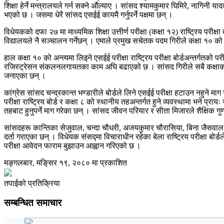
शिक्षा हेर्ने मन्त्रालयले गर्न सक्ने औंल्याए । सांसद श्यामकुमार घिमिरे, नागिनी 
भएको छ । जसमा धेरै सांसद एसईई कायमै गर्नुपर्ने पक्षमा छन् ।
विधेयकको दफा २७ मा माध्यमिक शिक्षा उत्तीर्ण परीक्षा (कक्षा १२) राष्ट्रिय परीक्ष
विद्यालयले नै सञ्चालन गर्नेछन् । एमाले प्रमुख सचेतक पदम गिरीले कक्षा १० को अन्त
हाल कक्षा १० को अन्त्यमा लिइने एसईई परीक्षा राष्ट्रिय परीक्षा बोर्डअन्तर्गतक
रजिस्ट्रेसन संकलनलगायतका काम अघि बढाएको छ । सांसद गिरीले सबै कक्षाको परीक्
जनाएका छन् ।
कांग्रेस सांसद चन्द्रकान्त भण्डारीले बोर्डले लिने एसईई परीक्षा हटाउन नहुने माग र
परीक्षा राष्ट्रिय बोर्ड र कक्षा ८ को स्थानीय तहअन्तर्गत हुने व्यवस्थामा भने प
तहबाट हुनुपर्ने माग गरेका छन् । सांसद जीवन परियार र सीता मिजारले शैक्षिक गुणस
सांसदहरू कान्तिका सेजुवाल, चन्दा चौधरी, अजयकुमार चौरासिया, बिना जैसवाल, ल
दर्ता गराएका छन् । विधेयक संसद्मा विचाराधीन रहेका बेला राष्ट्रिय परीक्षा बोर्
परीक्षा आवेदन फाराम बुझाउन आह्वान गरिएको छ ।
मङ्गलबार, मङि्सर १९, २०८० मा प्रकाशित
तपाईको प्रतिक्रिया
सम्बन्धित समाचार