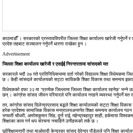
काठमाडौँ । सरकारको प्रस्तावविपरीत जिल्ला शिक्षा कार्यालय खारेजी गर्नुपर्ने र
प्रदेश तहबाट सञ्चालन गर्नुपर्ने धारणा राखेका हुन ।
Advertisement
जिल्ला शिक्षा कार्यालय खारेजी र एसईई निरन्तरतामा सांसदकाे मत
सरकारले भदौ २७ गते प्रतिनिधिसभामा दर्ता गरेको विद्यालय शिक्षा विधेयकमा जि
छ । केही सांसदले कार्यालयको सट्टा साविककै शिक्षा विकास तथा समन्वय इकाई राख
विधेयकको दफा २२ मा ‘प्रत्येक जिल्लामा जिल्ला शिक्षा कार्यालय रहनेछ’ भन्ने
छन् । कांग्रेस सांसद जीवन परियारले पनि कार्यालय नरहने व्यवस्था गर्नुपर्ने मत
तर, कांग्रेस सांसद दिलेन्द्रप्रसाद बडूले शिक्षा कार्यालयको सट्टा शिक्षा वि
हरेक प्रदेशमा सामाजिक विकास मन्त्रालयअन्तर्गत शिक्षा समन्वय कार्यालय गठन गर्नु
भगवती चौधरी, अमरेशकुमार सिंह, दुर्गा राई, महेन्द्रबहादुर शाही, हर्कमाया विश्वकर्
शिक्षाका काम गर्न थप संरचना नचाहिने उनीहरूको तर्क छ ।
पूर्वशिक्षामन्त्री तथा माओवादी केन्द्रका सांसद देवेन्द्र पौडेलले पनि शिक्षा कार