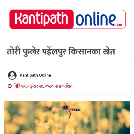
राष्ट्रिय
समाचार
मध्य
नेपाल
तोरी फुलेर पहेँलपुर किसानका खेत
अर्थ/
पर्यटन
Kantipath Online
मनोरञ्जन
बिहिबार, मङि्सर २१, २०८० मा प्रकाशित
स्वास्थ्य
खेलकुद
अन्तर्वार्ता/
विचार