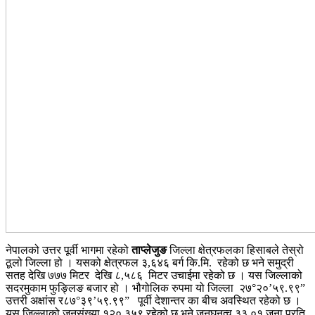
नेपालको उत्तर पूर्वी भागमा रहेको
ताप्लेजुङ
जिल्ला क्षेत्रफलका हिसाबले तेस्रो
ठूलो जिल्ला हो । यसको क्षेत्रफल ३,६४६ बर्ग कि.मि. रहेको छ भने समुद्री
सतह देखि ७७७ मिटर देखि ८,५८६ मिटर उचाईमा रहेको छ । यस जिल्लाको
सदरमुकाम फुङ्लिङ बजार हो । भौगोलिक रुपमा यो जिल्ला २७°२०’५९.९९”
उत्तरी अक्षांस र८७°३९’५९.९९” पूर्वी देशान्तर का बीच अवस्थित रहेको छ ।
यस जिल्लाको जनसंख्या १२०,३५९ रहेको छ भने जनघनत्व ३३.०१ जना प्रति