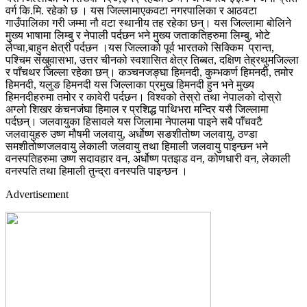
वर्ग कि.मि. रहेको छ । यस जिल्लामाएकवटा नगरपालिका र आठवटा
गाउँपालिका गरी जम्मा नौ वटा स्थानीय तह रहेका छन्। यस जिल्लामा बोलिने
मुख्य भाषामा लिम्बु र नेपाली पर्दछन भने मुख्य जताकतिहरुमा लिम्बु, भोटे
लेप्चा,बाहुन क्षेत्री पर्दछन ।यस जिल्लाको पूर्व भारतको सिक्किम प्रान्त,
पश्चिम संखुवासभा, उत्तर चीनको स्वशासित क्षेत्र तिब्बत, दक्षिण तेह्रथुमजिल्ला
र पाँचथर जिल्ला रहेका छन्। कञ्चनजङ्घा हिमनदी, कुम्भकर्ण हिमनदी, तमोर
हिमनदी, यलुङ हिमनदी यस जिल्लाका प्रमुख हिमनदी हुन भने मुख्य
हिमनदीहरुमा तमोर र कावेरी पर्दछन। विश्वको तेस्रो तथा नेपालको दोस्रो
अग्लो शिखर कंचनजंघा हिमाल र प्रशिद्ध पाथिभरा मन्दिर यसै जिल्लामा
पर्दछन्। जलवायुका हिसावले यस जिलामा नेपालमा पाइने सबै पाँचवटै
जलवायुहरु उष्ण मौषमी जलवायु, अर्धोष्ण सङशीतोष्ण जलवायु, ठण्डा
समशीतोष्णजलवायु लेकाली जलवायु तथा हिमाली जलवायु पाइन्छन भने
वनस्पतिहरुमा उष्ण सदावहार वन, अर्धोष्ण पतझड वन, कोणधारी वन, लेकाली
वनस्पति तथा हिमाली तुन्द्रा वनस्पति पाइन्छन ।
Advertisement