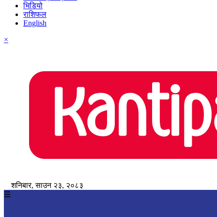
भिडियो
राशिफल
English
×
शनिबार, साउन २३, २०८३
☰