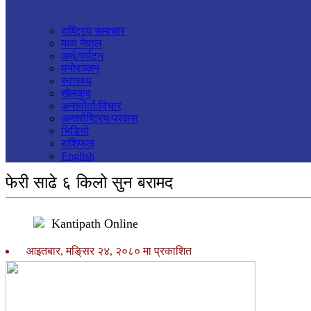
राष्ट्रिय समाचार
मध्य नेपाल
अर्थ/पर्यटन
मनोरञ्जन
स्वास्थ्य
खेलकुद
अन्तर्वार्ता/विचार
अन्तर्राष्ट्रिय/प्रवास
भिडियो
राशिफल
English
फेरी साढे ६ किलो सुन बरामद
Kantipath Online
आइतबार, मङि्सर २४, २०८० मा प्रकाशित