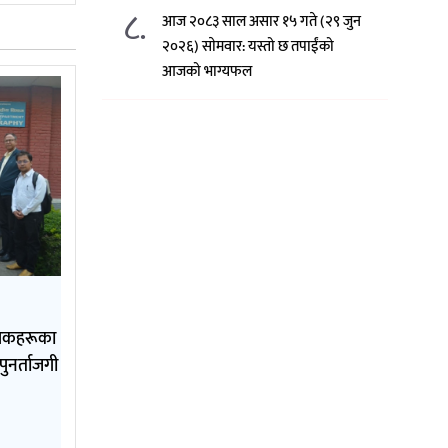
८.
आज २०८३ साल असार १५ गते (२९ जुन
२०२६) साेमवार: यस्तो छ तपाईंको
आजको भाग्यफल
क्षकहरूका
पुनर्ताजगी