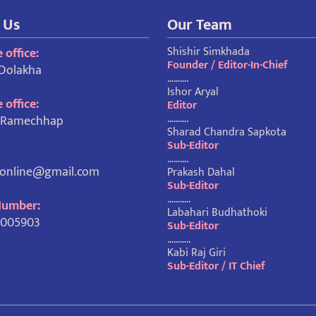
 Us
Our Team
Shishir Simkhada
 office:
Founder / Editor-In-Chief
 Dolakha
……….
Ishor Aryal
 office:
Editor
……….
, Ramechhap
Sharad Chandra Sapkota
Sub-Editor
……….
honline@gmail.com
Prakash Dahal
Sub-Editor
………..
Number:
Labahari Budhathoki
1005903
Sub-Editor
………..
Kabi Raj Giri
Sub-Editor / IT Chief