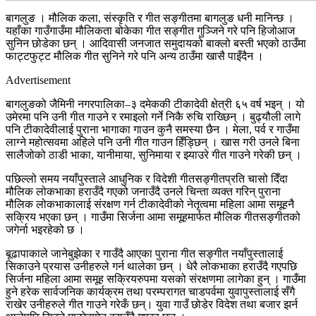
बागलुङ । मौलिक कला, संस्कृति र गीत सङ्गीतमा बागलुङ धनी मानिन्छ ।
यहाँका गाउँगाउँमा मौलिकता बोकेका गीत सङ्गीत गुञ्जिने गरे पनि हिजोआज
सुनिन छोडेका छन् । आदिवासी जनजात समुदायको बाक्लो बस्ती भएको ठाउँमा
फाट्टफुट्ट मौलिक गीत सुनिने गरे पनि अन्य ठाउँमा खासै पाइँदैन ।
Advertisement
बागलुङको जैमिनी नगरपालिका–३ दमेककी टीकादेवी क्षेत्री ६५ वर्ष भइन् । यो
उमेरमा पनि उनी गीत गाउने र रमाइलो गर्ने निकै रुचि राख्छिन् । बुढ्यौली लागे
पनि टीकादेवीलाई पुराना भागाका गाउन कुनै समस्या छैन । मेला, पर्व र गाउँमा
लाग्ने महोत्सवमा अहिले पनि उनी गीत गाउन हिँड्छिन् । खास गरी उनले बिना
सालैजोको ठाडी भाका, यानीमाया, सुनिमाया र झ्याउरे गीत गाउने गरेकी छन् ।
पछिल्लो समय नयाँपुस्ताले आधुनिक र विदेशी गीतसङ्गीतप्रति चासो दिँदा
मौलिक लोकभाका हराउँदै गएको जनाउँदै उनले चिन्ता व्यक्त गरिन् पुराना
मौलिक लोकभाकालाई संरक्षण गर्न टीकादेवीको नेतृत्वमा महिला आमा समूहनै
सक्रिय भएका छन् । गाउँमा सिर्जना आमा समूहमार्फत मौलिक गीतसङ्गीतको
जगेर्ना भइरहेको छ ।
बूढापाकाले जानेबुझेका र गाउँदै आएका पुराना गीत सङ्गीत नयाँपुस्तालाई
सिकाउने प्रयास उनीहरुले गर्न थालेका छन् । धेरै लोकभाका हराउँदै गएपछि
सिर्जना महिला आमा समूह सक्रियरुपमा यसको संरक्षणमा लागेका हुन् । गाउँमा
हुने हरेक सार्वजनिक कार्यक्रम तथा परम्परागत चाडपर्वमा युवापुस्तालाई सँगै
राखेर उनीहरुले गीत गाउने गरेकँ छन्। युवा गाउँ छोडेर विदेश तथा बजार झर्न