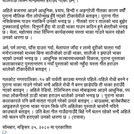
थालेपछि सिक्ने मान्छेसमेत हराउँदै गएका छन् ।
अहिले बजारमा आउने आधुनिक, ¥याप, हिन्दी र अङ्ग्रेजी गीतका कारण वर्षौं
पुराना मौलिक गीत लोपोन्मुख हुँदै गएको टीकादेवीले बताइन्। पुराना गीत
नसिकेसम्म गाउन नसकिने उनको भनाइ छ । गीतको राग र तालको भाव बुझेर
टुक्कालाई पूर्णताः दिनुपर्ने हुँदा यो ठाडी भाका गाउन कठिन हुने क्षेत्रीको भनाइ
छ। मेला, महोत्सव तथा विभिन्न कार्यक्रममा यस्ता भाका गाउने चलन रहेको
उनको धारणा छ ।
अर्म, पर्म लाग्दा, घाँस दाउरा गर्दा, मेलापात जाँदा र लामो दूरीको यात्रा गर्दा
मनोरञ्जनको माध्यम बिना सालैजोको ठाडी भाका, सालैजो र झ्याउरे भाका
भएको उनको भनाइ छ । आधुनिक सञ्चारमाध्यमको विकास, पुराना पुस्ताका
कलाकारबाट पुस्तान्तरण र नयाँ पुस्ताको चासो नहुँदा यस्ता गीत हराउन
थालेको टीकादेवीले बताइन् ।
गलकोट नगरपालिका–१० की पार्वती काउचा मगरले पहिले–पहिले रोधी बस्ने र
पुराना भाका गाउने गरेको भन्दै अहिले रोधी नै बस्न छाडेपछि ती भाका हराउँदै
गएको बताइन् । अहिले रेडियो, टेलिभिजन तथा मोबाइलमा आउने आधुनिक, पप
तथा लोकगीतले ठाडी भाका हराउन थालेको उनको भनाइ छ । पुराना भाका
कलाकारले पनि कमै मात्रा गाउने गरेको उनले बताइन् । बाउआमा, बाजेबजैबाट
आफूहरुले पुराना भाका गाउन सिके पनि अहिलेका पुस्ताले चासोनै नदिने
काउचाले बताइन् । उति बेला गीत गाउँदागाउँदै बिहे गर्ने चलन रहेको भन्दै अहिले
त्यो चलन पनि हराएको उनको धारणा छ । (रासस)
सोमबार, मङि्सर २५, २०८० मा प्रकाशित