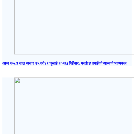
आज २०८३ साल असार २५ गते (९ जुलाई २०२६) बिहीवार: यस्तो छ तपाईंको आजको भाग्यफल