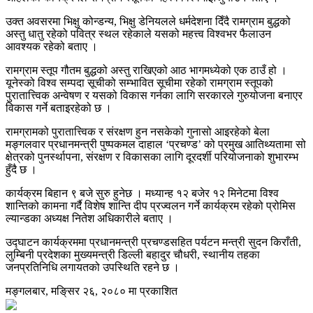
उक्त अवसरमा भिक्षु कोन्डन्य, भिक्षु डेनियलले धर्मदेशना दिँदै रामग्राम बुद्धको
अस्तु धातु रहेको पवित्र स्थल रहेकाले यसको महत्त्व विश्वभर फैलाउन
आवश्यक रहेको बताए ।
रामग्राम स्तूप गौतम बुद्धको अस्तु राखिएको आठ भागमध्येको एक ठाउँ हो ।
यूनेस्को विश्व सम्पदा सूचीको सम्भावित सूचीमा रहेको रामग्राम स्तूपको
पुरातात्त्विक अन्वेषण र यसको विकास गर्नका लागि सरकारले गुरुयोजना बनाएर
विकास गर्ने बताइरहेको छ ।
रामग्रामको पुरातात्त्विक र संरक्षण हुन नसकेको गुनासो आइरहेको बेला
मङ्गलवार प्रधानमन्त्री पुष्पकमल दाहाल ‘प्रचण्ड’ को प्रमुख आतिथ्यतामा सो
क्षेत्रको पुनर्स्थापना, संरक्षण र विकासका लागि दूरदर्शी परियोजनाको शुभारम्भ
हुँदै छ ।
कार्यक्रम बिहान ९ बजे सुरु हुनेछ । मध्यान्ह १२ बजेर १२ मिनेटमा विश्व
शान्तिको कामना गर्दै विशेष शान्ति दीप प्रज्वलन गर्ने कार्यक्रम रहेको प्रोमिस
ल्यान्डका अध्यक्ष नितेश अधिकारीले बताए ।
उद्घाटन कार्यक्रममा प्रधानमन्त्री प्रचण्डसहित पर्यटन मन्त्री सुदन किराँती,
लुम्बिनी प्रदेशका मुख्यमन्त्री डिल्ली बहादुर चौधरी, स्थानीय तहका
जनप्रतिनिधि लगायतको उपस्थिति रहने छ ।
मङ्गलबार, मङि्सर २६, २०८० मा प्रकाशित