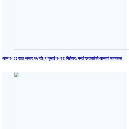
आज २०८३ साल असार २५ गते (९ जुलाई २०२६) बिहीवार: यस्तो छ तपाईंको आजको भाग्यफल