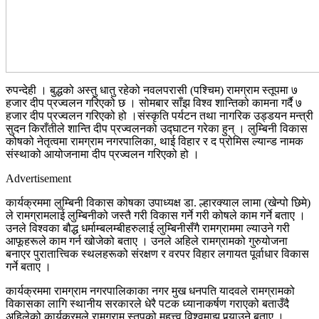
रुपन्देही । बुद्धको अस्तु धातु रहेको नवलपरासी (पश्चिम) रामग्राम स्तूपमा ७
हजार दीप प्रज्वलन गरिएको छ । सोमबार साँझ विश्व शान्तिको कामना गर्दै ७
हजार दीप प्रज्वलन गरिएको हो ।संस्कृति पर्यटन तथा नागरिक उड्डयन मन्त्री
सुदन किराँतीले शान्ति दीप प्रज्वलनको उद्घाटन गरेका हुन् । लुम्बिनी विकास
कोषको नेतृत्वमा रामग्राम नगरपालिका, थाई विहार र द प्रोमिस ल्यान्ड नामक
संस्थाको आयोजनामा दीप प्रज्वलन गरिएको हो ।
Advertisement
कार्यक्रममा लुम्बिनी विकास कोषका उपाध्यक्ष डा. ल्हारक्याल लामा (खेन्पो छिमे)
ले रामग्रामलाई लुम्बिनीको जस्तै गरी विकास गर्ने गरी कोषले काम गर्ने बताए ।
उनले विश्वका बौद्ध धर्माम्बलम्बीहरुलाई लुम्बिनीसँगै रामग्राममा ल्याउने गरी
आफूहरूले काम गर्न खोजेको बताए । उनले अहिले रामग्रामको गुरुयोजना
बनाएर पुरातात्त्विक स्थलहरूको संरक्षण र वरपर विहार लगायत पूर्वाधार विकास
गर्ने बताए ।
कार्यक्रममा रामग्राम नगरपालिकाका नगर मुख धनपति यादवले रामग्रामको
विकासका लागि स्थानीय सरकारले धेरै पटक ध्यानाकर्षण गराएको बताउँदै
अहिलेको कार्यक्रमले रामग्राम स्तूपको महत्त्व विश्वमाझ पुर्‍याउने बताए ।