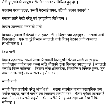
रोगी हुनु भनेको सम्पूर्ण शरीर नै कमजोर र शिथिल हुनु हो ।
यस्तोमा प्रश्न उठ्छ, कसरी पेटलाई सफा, बलियो, हल्का बनाउने ?
यसका लागि केही घरेलु एवं प्राकृतिक विधि छन् ।
बिहान उठ्नसाथ मनतातो पानी
दिनको सुरुवात नै पेटको सफाइबाट गरौं । बिहान जब उठ्नुहुन्छ, मनतातो पानी
पिउनुहोस् । एक वा दुई गिलास मनतातो पानी पिउनु पेटका लागि अत्यान्त
लाभदायक छ ।
जिरा पानी
बिहान उठ्नसाथ खाली पेटमा जिरापानी पिउनु पनि पेटका लागि राम्रो हुन्छ ।
एक गिलास पानीमा एक चम्चा जति जीराको दाना मिसाएर उमाल्नु पर्छ । मनतातो
भएपछि पिउन सकिन्छ । जिरामा एन्टिअक्सिडेन्ट, भिटामिन र मिनरल हुन्छ, जुन
पाचन तन्त्रलाई स्वस्थ राख्न सहयोग गर्छ ।
ज्वानो पानी
ज्वानो निकै उपयोगी घरेलु औषधि हो । यसमा थाइमोल नामक रसायनिक तत्व
पर्याप्त पाइन्छ, जसले पाचन रस निकाल्न सहयोग गर्छ । पेटमा पुगेको खानालाई
पचाउने काममा यसले सहयोग गर्छ । यसैले पेट हल्का राख्न ज्वानो पानी पिउन
सकिन्छ ।