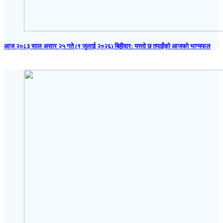
आज २०८३ साल असार २५ गते (९ जुलाई २०२६) बिहीवार: यस्तो छ तपाईंको आजको भाग्यफल