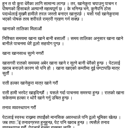
हुन त यो कुरा धेरैका लागि सामान्य लाग्छ । तर, खानेकुरा चपाउनु पाचन र
पोषणको हिसाबले अत्यान्तै महत्वपूर्ण छ । के भनिन्छ भने, कुनैपनि ठोस
पदार्थलाई मुखमै हामीले तरल जस्तो बनाएर खानुपर्छ । यसो गर्दा खानेकुरामा
भएको पोषक तत्व शरीरले राम्ररी ग्रहण गर्न सक्छ ।
खानाको तालिका मिलाऔं
निश्चित समयमा खाना खाने बानी बसालौं । समय तालिका अनुसार खाना खाने
बानीले पाचनमा धेरै ठूलो सहयोग पुग्छ ।
खाना खानसाथ सुत्ने नगरौं
खासगरी रातको समयमा अबेर खाना खाने र सुत्ने बानी धेरैको हुन्छ । पेटलाई
खराब बनाउने कारण यो पनि हो । खाना खाएको कम्तीमा दुई घण्टापछि मात्र
सुतौं ।
राती हल्का खानेकुरा मात्र खाने गरौं
राती हामी भरपेट खाइदिन्छौं । यसले गर्दा पाचनमा समस्या हुन्छ । रातको खाना
सकेसम्म हल्का र थोरै खाने गर्नु उचित हुन्छ ।
तनाव व्यवस्थापन गरौं
पेटलाई स्वस्थ राख्नमा तपाईंको मानसिक अवस्थाले पनि ठूलो भूमिका खेल्छ ।
जब तपार्इं तनावग्रस्त हुनुहुन्छ, पेट पनि खराब हुन्छ । त्यसैले तनाव
व्यवस्थापन गरौं, पेटलाई हल्का राख्नका लागि ।