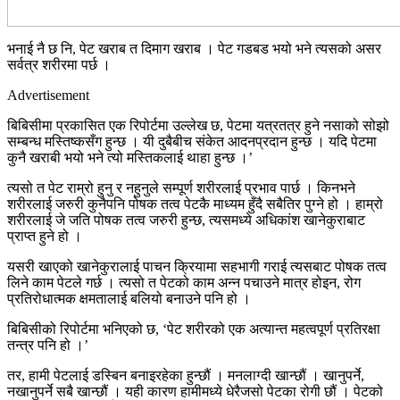
भनाई नै छ नि, पेट खराब त दिमाग खराब । पेट गडबड भयो भने त्यसको असर
सर्वत्र शरीरमा पर्छ ।
Advertisement
बिबिसीमा प्रकासित एक रिपोर्टमा उल्लेख छ, पेटमा यत्रतत्र हुने नसाको सोझो
सम्बन्ध मस्तिष्कसँग हुन्छ । यी दुबैबीच संकेत आदनप्रदान हुन्छ । यदि पेटमा
कुनै खराबी भयो भने त्यो मस्तिकलाई थाहा हुन्छ ।’
त्यसो त पेट राम्रो हुनु र नहुनुले सम्पूर्ण शरीरलाई प्रभाव पार्छ । किनभने
शरीरलाई जरुरी कुनैपनि पोषक तत्व पेटकै माध्यम हुँदै सबैतिर पुग्ने हो । हाम्रो
शरीरलाई जे जति पोषक तत्व जरुरी हुन्छ, त्यसमध्ये अधिकांश खानेकुराबाट
प्राप्त हुने हो ।
यसरी खाएको खानेकुरालाई पाचन क्रियामा सहभागी गराई त्यसबाट पोषक तत्व
लिने काम पेटले गर्छ । त्यसो त पेटको काम अन्न पचाउने मात्र होइन, रोग
प्रतिरोधात्मक क्षमतालाई बलियो बनाउने पनि हो ।
बिबिसीको रिपोर्टमा भनिएको छ, ‘पेट शरीरको एक अत्यान्त महत्वपूर्ण प्रतिरक्षा
तन्त्र पनि हो ।’
तर, हामी पेटलाई डस्बिन बनाइरहेका हुन्छौं । मनलाग्दी खान्छौं । खानुपर्ने,
नखानुपर्ने सबै खान्छौं । यही कारण हामीमध्ये धेरैजसो पेटका रोगी छौं । पेटको