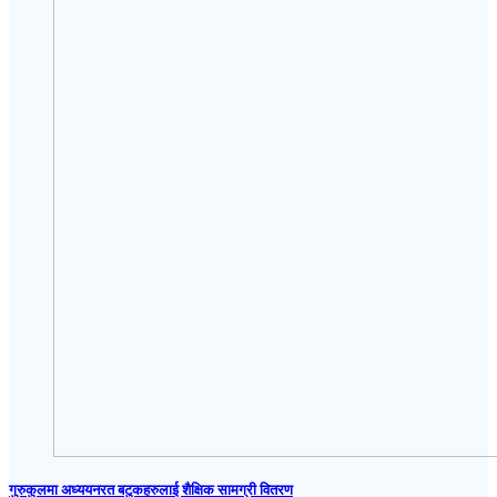
गुरुकुलमा अध्ययनरत बटुकहरुलाई शैक्षिक सामग्री वितरण