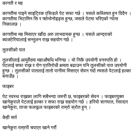
कागती र मह
कागतीमा पाइने साइट्रिक एसिडले पेट सफा गर्छ । यसले कब्जियत हुन दिदैन ।
कागतीमा भिटामिन सि र फ्लेभोनोइड्स हुन्छ, जसले पेटमा भरिएको ग्यास
निकालछ ।
कागतीमा मह मिसाएर खाँदा अरु लाभदायक हुन्छ । यसले आन्द्राको
ब्याक्टेरियालाई सन्तुलन राख्न सहयोग गर्छ ।
तुलसीको पात
तुलसीलाई आयुर्वेदमा महाऔषधि भनिन्छ । यो निकै उपयोगी वनस्पति हो ।
पेटलाई सफा राख्न र रोग प्रतिरोधी क्षमता बढाउन पनि तुलसीको पात उपयोगी
हुन्छ । तुलसीको पातलाई तातो पानीमा मिसाएर सेवन गर्दा त्यसले पेटलाई हल्का
बनाउँछ ।
फाइबर
पेट स्वस्थ राख्नका लागि सबैभन्दा जरुरी छ, फाइबरको सेवन । फाइबरयुक्त
खानेकुराले पेटलाई हल्का र सफा राख्न सहयोग गर्छ । हरियो सागपात, रेसादार
खानेकुरा, ताजा फलफूल फाइबरको राम्रो स्रोत हुन् ।
केही सर्त
खानेकुरा राम्ररी चपाएर खाने गरौं