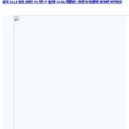
आज २०८३ साल असार २५ गते (९ जुलाई २०२६) बिहीवार: यस्तो छ तपाईंको आजको भाग्यफल