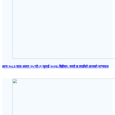
आज २०८३ साल असार २५ गते (९ जुलाई २०२६) बिहीवार: यस्तो छ तपाईंको आजको भाग्यफल