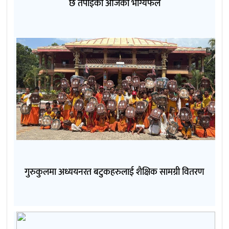
छ तपाईंको आजको भाग्यफल
गुरुकुलमा अध्ययनरत बटुकहरुलाई शैक्षिक सामग्री वितरण