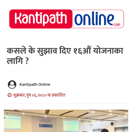
राष्ट्रिय
समाचार
मध्य
नेपाल
कसले के सुझाव दिए १६औँ योजनाका
लागि ?
अर्थ/
पर्यटन
मनोरञ्जन
Kantipath Online
स्वास्थ्य
शुक्रबार, पुष ०६, २०८० मा प्रकाशित
खेलकुद
अन्तर्वार्ता/
विचार