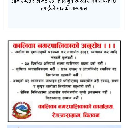
आज २०८३ साल जेठ २३ गते (६ जुन २०२६) शनिवार: यस्तो छ
तपाईंको आजको भाग्यफल