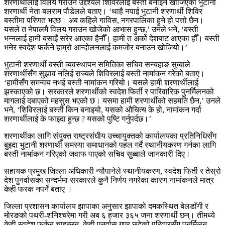
शरणार्थीलाई विलय गराउने उद्देश्यले शिविरलाई बस्ती बनाइन खोजिएको भुटानी
शरणार्थी नेता बलराम पौडेलले बताए। ‘थाहै नपाई भुटानी शरणार्थी शिविर
बस्तीमा परिणत भएछ। अब कहिले गाविस, नगरपालिका हुने हो पत्तो छैन।
यसले त नेपालमै विलय गराउन खोजेको आभास हुन्छ,’ उनले भने, ‘बस्ती
भन्नलाई हामी बसाइँ सरेर आएका हैनौँ। हामी त अर्को देशबाट आएका हौँ। बस्ती
भनेर स्वदेश फर्कने हाम्रो आन्दोलनलाई कमजोर बनाउन खोजियो।’
भुटानी शरणार्थी बस्ती व्यवस्थापन समितिका सचिव सन्चहाङ सुब्बाले
शरणार्थीसँग सुझाव नलिई राज्यले शिविरलाई बस्ती नामांकन गरेको बताए।
‘हामीसँग समन्वय नभई बस्ती नामांकन गरियो। यसले हामी शरणार्थीलाई
झस्काएको छ। सरकारले शरणार्थीको स्वदेश फिर्ती र पारिवारिक पुनर्मिलनको
मागलाई दबाएको महसुस भएको छ। यसमा हामी शरणार्थीको सहमति छैन,’ उनले
भने, ‘शिविरलाई बस्ती किन बनाइयो, यसको औचित्य के हो, नामांकन गर्दा
शरणार्थीलाई के फाइदा हुन्छ ? यसको पुष्टि गर्नुपर्दछ।’
शरणार्थीका लागि संयुक्त राष्ट्रसंघीय उच्चायुक्तको कार्यालयका प्रतिनिधिसँग
बुझ्दा भुटानी शरणार्थी समस्या समाधानको पहल गर्दै स्थानीयकरण गर्नका लागि
बस्ती नामांकन गरिएको जवाफ पाएको सचिव सुब्बाले जानकारी दिए।
सहायक प्रमुख जिल्ला अधिकारी न्यौपानेले स्थानीयकरण, स्वदेश फिर्ती र तेस्रो
देश पुनर्वासका सन्दर्भमा सरकारले कुनै निर्णय नगरेका कारण नामांकनले मात्र
केही फरक नपर्ने बताए ।
जिल्ला प्रशासन कार्यालय झापाका अनुसार झापाको दमकस्थित बेलडाँगी र
मोरङको पथरी-शनिश्चरेमा गरी अब ६ हजार ३६५ जना शरणार्थी छन्। तीमध्ये
केही स्वदेश फर्कन चाहन्छन्, केही पुनर्वास गएर छुटेको परिवारसँग पुनर्मिलन