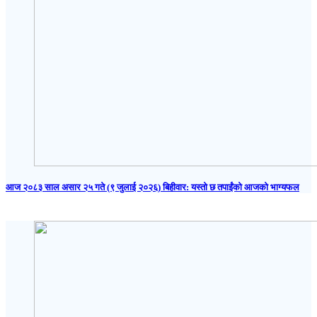
आज २०८३ साल असार २५ गते (९ जुलाई २०२६) बिहीवार: यस्तो छ तपाईंको आजको भाग्यफल