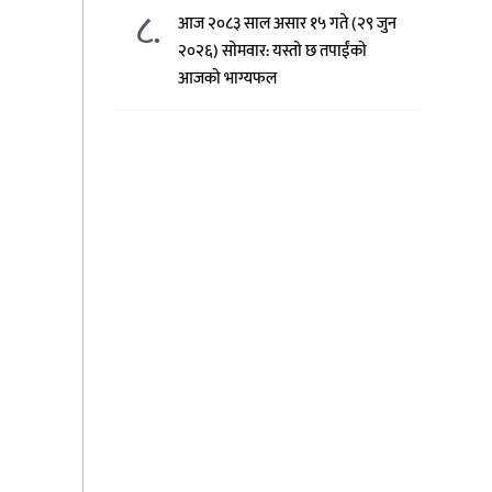
८.
आज २०८३ साल असार १५ गते (२९ जुन
२०२६) साेमवार: यस्तो छ तपाईंको
आजको भाग्यफल