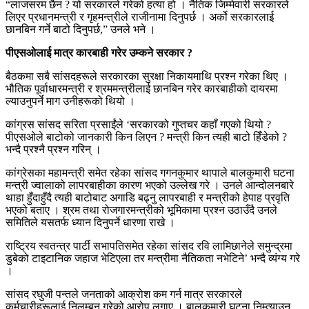
“लाजसरम छैन ? यो सरकारले गरेको हत्या हो । नैतिक जिम्मेवारी सरकारले
लिएर प्रधानमन्त्री र गृहमन्त्रीले राजीनामा दिनुपर्छ । अर्को सरकारलाई
छानबिन गर्ने बाटो दिनुपर्छ,” उनले भने ।
पीएसओलाई मात्र कारबाही गरेर उम्कने सरकार ?
बैठकमा सबै सांसदहरूले सरकारका सुरक्षा निकायमाथि प्रश्न गरेका थिए ।
भौतिक पूर्वाधारमन्त्री र श्रममन्त्रीलाई छानबिन गरेर कारबाहीको दायरमा
ल्याउनुपर्ने माग उनीहरूको थियो ।
कांग्रस सांसद सरिता प्रसाईंले ‘सरकारको गुप्तचर कहाँ गएको थियो ?
पीएसओले बाटोको जानकारी किन लिएन ? मन्त्री किन त्यही बाटो हिँडेको ?
भन्दै प्रश्नै प्रश्न गरिन् ।
कांग्रेसका महामन्त्री समेत रहेका सांसद गगनकुमार थापाले बालकुमारी घटना
मन्त्री ज्वालाको लापरबाहीका कारण भएको उल्लेख गरे । उनले आन्दोलनबारे
थाहा हुँदाहुँदै त्यही बाटोबाट अगाडि बढ्नु लापरबाही र मन्त्रीको हेपाह प्रवृति
भएको बताए । श्रम तथा रोजगारमन्त्रीको भूमिकामा प्रश्न उठाउँदै उनले
समितिले यसतर्फ ध्यान दिनुपर्ने धारणा राखे ।
राष्ट्रिय स्वतन्त्र पार्टी सभापतिसमेत रहेका सांसद रवि लामिछानेले समुन्द्रमा
डुबेको टाइटानिक जहाज भेटिएला तर मन्त्रीमा नैतिकता नभेटिने’ भन्दै व्यंग्य गरे
।
सांसद रघुजी पन्तले जनताको आक्रोश कम गर्न मात्र सरकारले
कर्मचारीहरूलाई निलम्बन गरेको आरोप लगाए । बालकुमारी घटना निम्त्याउन