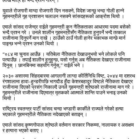
लाख मात्र हो भन्दै प्रश्न गरिन् ।
युवाले रोजगारी माग्दा रोजगारी दिन नसक्ने, विदेश जान्छु भन्दा गोली हान्ने
गृहमन्त्रीले गृह प्रशासन चलाउन नसक्ने सांसदहरूको आक्रोश थियो ।
एमाले सांसद राजेन्द्र राईले गृहमन्त्री कुन नैतिकताका आधारमा पदमा बसेको
भन्दै प्रश्न गरे । उनले शालीन गृहमन्त्रीसँग नैतिकता हुनुपर्ने भन्दै तत्काल
राजीनामा दिनुपर्ने माग राखे । ठाउँको ठाउँ गोली हानेर भकाभक मान्छे मार्न
पाइन्छ भन्ने प्रश्न उनको थियो ।
“०८४ मा चुनाव आउँछ । यतिबेला नैतिकता देखाउनुभयो भने लोकले पनि
पत्याउँछ । तपाईं शालीन हुनुहुन्छ, यसो गर्नुस् अब नैतिकता देखाएर राजीनामा
दिनुस् । छानबिनमा सहयोग गर्नुस्,” राईले भने ।
२०३० असारमा सिंहदबारमा आगलागी लाग्दा कीर्तिनिधि विष्ट, २०४४ मा दशरथ
रंगशालामा हावा–हुन्डरीपछि भागदौड हुँदा केशरबहादुर विष्टले नैतिकता देखाएर
राजीनामा दिएको प्रसंग निकाल्दै उनले गृहमन्त्री श्रेष्ठको राजीनामा माग गरे ।
गृहमन्त्रीले राजीनामा दिएमात्र मृतकको आत्माले शान्ति पाउने भनाइ उनको
थियो ।
राष्ट्रिय स्वतन्त्र पार्टी सांसद चन्दा भण्डारी कार्कीले राज्यले गरेको हत्या
भएकाले गृहमन्त्रीले नैतिकता नदेखाएको बताइन् ।
एमाले सांसद कृष्णगोपाल श्रेष्ठले वर्तमान सरकार निकम्मा, नालायक र असक्षम
र हत्यारा भएको बताए ।