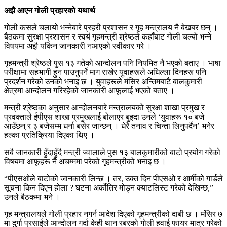
अझै आएन गोली प्रहारको यथार्थ
गोली कसले चलायो भन्नेबारे प्रहरी प्रशासन र गृह मन्त्रालय नै बेखबर छन् ।
बैठकमा सुरक्षा प्रशासन र स्वयं गृहमन्त्री श्रेष्ठले कहाँबाट गोली चल्यो भन्ने
विषयमा अझै यकिन जानकारी नआएको स्वीकार गरे ।
गृहमन्त्री श्रेष्ठले पुस १३ गतेको आन्दोलन पनि नियमित नै भएको बताए । भाषा
परीक्षामा सहभागी हुन पाउनुपर्ने माग राखेर युवाहरूले अघिल्ला दिनहरू पनि
प्रदर्शन गरेको उनको भनाइ छ । युवाहरूले मंसिर अन्तिमबाटै बालकुमारी
क्षेत्रमा आन्दोलन गरिरहेको जानकारी आफूलाई भएको बताए ।
मन्त्री श्रेष्ठका अनुसार आन्दोलनबारे मन्त्रालयको सुरक्षा शाखा प्रमुख र
प्रवक्ताले ईपीएस शाखा प्रमुखलाई बोलाएर बुझ्दा उनले ‘युवाहरू १० बजे
आउँछन् र ३ बजेसम्म धर्ना बसेर जान्छन् । धेरै तनाव र चिन्ता लिनुपर्दैन’ भनेर
हल्का प्रतिक्रिया दिएका थिए ।
सबै जानकारी हुँदाहुँदै मन्त्री ज्वालाले पुस १३ बालकुमारीको बाटो प्रयोग गरेको
विषयमा आफूहरू नै अचम्ममा परेको गृहमन्त्रीको भनाइ छ ।
“पीएसओले बाटोको जानकारी लिन्छ । तर, उक्त दिन पीएसओ र आर्मीको गार्डले
सूचना किन दिएन होला ? घटना अर्कोतिर मोड्न क्याटलिस्ट गरेको देखिन्छ,”
उनले बैठकमा भने ।
गृह मन्त्रालयले गोली प्रहार नगर्न आदेश दिएको गृहमन्त्रीको दाबी छ । मंसिर ७
मा दुर्गा प्रसाईंले आन्दोलन गर्दा केही थान रबरको गोली हवाई फायर मात्र गरेको