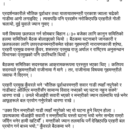
।
प्रदर्शनकारीले भौतिक पूर्वाधार तथा यातायातमन्त्री प्रकाश ज्वाला चढेको
गाडीमा आगो लगाइदिए । त्यसपछि पनि प्रदर्शन नरोकिएपछि प्रहरीले गोली
चलायो, दुई युवाले ज्यान गुमाए ।
यसै विषयमा छलफल गर्न सोमबार बिहान ८ः३० बजेका लागि कानुन समितिको
हलमा समितिको बैठक बोलाइएको थियो । बैठकमा घटनाबारे जानकारी र
छलफलका लागि उपप्रधानमन्त्रीसमेत रहेका गृहमन्त्री नारायणकाजी श्रेष्ठ,
प्रहरी प्रमुख वसन्त कुँवर, शसस्त्र प्रमुख राजु अर्याल र राष्ट्रिय अनुसन्धान
विभागका प्रमुखको पनि उपस्थिति थियो ।
बैठकमा समितिका सदस्यहरू आक्रामकरूपमा प्रस्तुत भएका थिए । कतिपय
सदस्यले गृहमन्त्रीको राजीनामा नै मागे । तर, राजीनामा विषयमा गृहमन्त्रीले
जवाफ नै दिएनन् ।
प्रहरी प्रमुख कुँवरले भने ‘भौतिक पूर्वाधारमन्त्री सवार गाडी त्यहाँ नपुगेको र
गाडीबाट ओर्लिएर मन्त्रीसँग सामान्य विवाद नभएको भए घटना नहुन सक्ने’
धारणा राखे । उनले भीआईपी सवारी भएको र मन्त्रीको ज्यान तलमाथि पर्छ भनेर
आफूहरूले बल प्रयोग गर्नुपरेको धारणा राखे ।
“उक्त दिन मन्त्रीको गाडी त्यहाँ नपुगेको भए यो घटना हुने थिएन होला ।
उपत्यकामा भीआईपी सवारी र मन्त्रीमाथि यस्तो घटना भयो भनेर सन्देश राम्रो
जाँदैन भनेर हामी खटियौँ । मन्त्रीको ज्यान तलमाथि पर्ने देखिएपछि प्रहरी बल
प्रयोग गर्न बाध्य भयो,” कुँवरले बैठकमा भने ।