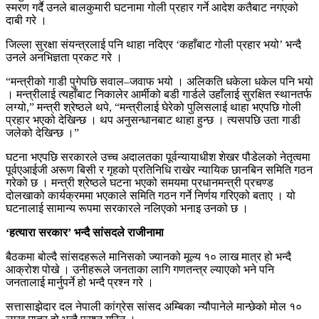
स्मरण गर्दै उनले बालकुमारी घटनामा गोली प्रहार गर्ने आदेश कतैबाट नगएको
दाबी गरे ।
जिल्ला सुरक्षा संयन्त्रलाई पनि थाहा नदिएर ‘कहाँबाट गोली प्रहार भयो’ भन्दै
उनले अनभिज्ञता प्रकट गरे ।
“मन्त्रीको गाडी पुगेपछि सवाल–जवाफ भयो । अलिकति धकेला धकेल पनि भयो
। मन्त्रीलाई त्यहाँबाट निकालेर आर्मीको बडी गार्डले उहाँलाई सुरक्षित स्थानतर्फ
लग्यो,” मन्त्री श्रेष्ठले थपे, “मन्त्रीलाई घेरेको पुलिसलाई थाहा भएपछि गोली
प्रहार भएको देखिन्छ । थप अनुसन्धानबाट थाहा हुन्छ । त्यसपछि उता गाडी
जलेको देखिन्छ ।”
घटना भएपछि सरकारले उच्च अदालतका पूर्वन्यायाधीश शेखर पौडेलको नेतृत्वमा
पूर्वएआईजी अरूण बिसी र गृहको प्रतिनिधि राखेर न्यायिक छानबिन समिति गठन
गरेको छ । मन्त्री श्रेष्ठले घटना भएको समयमा प्रधानमन्त्री प्रचण्ड
दोलखाको कार्यक्रममा भएकाले समिति गठन गर्ने निर्णय गरिएको बताए । यो
घटनालाई सामान्य रूपमा सरकारले नलिएको भनाइ उनको छ ।
‘हत्यारा सरकार’ भन्दै सांसदले राजीनामा
बैठकमा बोल्दै सांसदहरूले मानिसको ज्यानको मूल्य १० लाख मात्र हो भन्दै
आक्रोश पोखे । उनीहरूले जनताका लागि गणतन्त्र ल्याएको भने पनि
जनतालाई मार्नुपर्ने हो भन्दै प्रश्न गरे ।
सत्तासाझेदार दल नेपाली कांग्रेस सांसद अम्बिका न्यौपानेले मान्छेको मोल १०