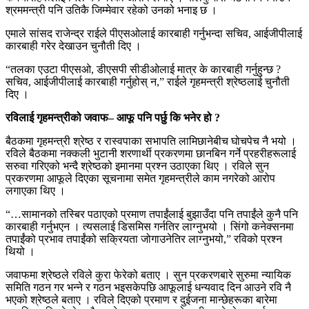
श्रममन्त्री पनि उतिकै जिम्मेवार रहेको उनको भनाइ छ ।
एमाले सांसद राजेन्द्र राईले पीएसओलाई कारबाही गर्नुभन्दा सचिव, आईजीपीलाई
कारबाही गरेर देखाउन चुनौती दिए ।
“तलका एउटा पीएसओ, डीएसपी सीडीओलाई मात्र के कारबाही गर्नुहुन्छ ?
सचिव, आईजीपीलाई कारबाही गर्नुहोस् न,” राईले गृहमन्त्री श्रेष्ठलाई चुनौती
दिए ।
रविलाई गृहमन्त्रीको जवाफ– आफू पनि पर्छु कि भनेर हो ?
बैठकमा गृहमन्त्री श्रेष्ठ र रास्वपाका सभापति लामिछानेबीच घोचपेच नै भयो ।
रविले बैठकमा नक्कली भुटानी शरणार्थी प्रकरणमा छानबिन गर्ने प्रहरीहरूलाई
सरुवा गरिएको भन्दै श्रेष्ठको इमानमा प्रश्न उठाएका थिए । रविले सुन
प्रकरणमा आफूले दिएका सूचनामा समेत गृहमन्त्रीले काम नगरेको आरोप
लगाएका थिए ।
“…सामानको तस्बिर पठाएको प्रमाण तपाईंलाई बुझाउँदा पनि तपाईंले कुनै पनि
कारबाही गर्नुभएन । त्यसलाई डिसमिस गर्नतिर लाग्नुभयो । सिंगो कनेक्सनमा
तपाईंको प्रभाव तपाईंको सक्रियता जोगाउनेतिर लाग्नुभयो,” रविको प्रश्न
थियो ।
जवाफमा श्रेष्ठले रविले कुरा फेरेको बताए । सुन प्रकरणबारे सुरुमा न्यायिक
समिति गठन गर भन्ने र गठन भइसकेपछि आफूलाई धन्यवाद दिन आउने रवि नै
भएको श्रेष्ठले बताए । रविले दिएको प्रमाण र दुईजना मान्छेहरूका बारेमा