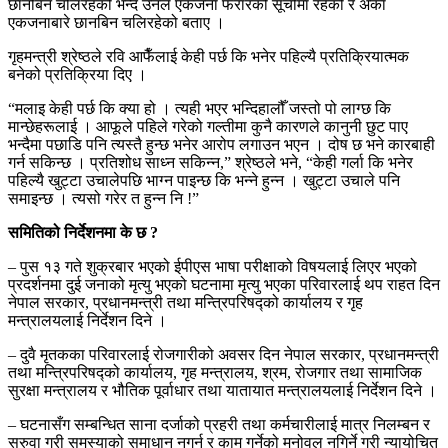
छानबिन चलिरहेको भन्दै उनले एकजना फरारको सूचीमा रहेको र अर्का
एकजनाबारे छानबिन चलिरहेको बताए ।
गृहमन्त्री श्रेष्ठले रवि आफैँलाई केही पर्छ कि भनेर पहिल्यै प्रतिक्रियात्मक
बनेको प्रतिक्रिया दिए ।
“मलाइ केही पर्छ कि क्या हो । त्यही भएर भन्दिहालौँ जस्तो पो लाग्छ कि
मान्छेहरूलाई । आफूले पहिले गरेको गल्तीमा कुनै कारणले कानुनी छुट पाए
भन्दैमा पछाडि पनि त्यस्तै हुन्छ भनेर आरोप लगाउन भएन । दोष छ भने कारबाही
गर्न सकिन्छ । प्रतिशोध साध्न सकिन्न,” श्रेष्ठले भने, “केही गर्ला कि भनेर
पहिल्यै खुट्टा उचालेपछि भाग्न पाइन्छ कि भन्ने हुन्न । खुट्टा उचाले पनि
समाइन्छ । त्यसो गरेर त हुन्न नि !”
समितिको निर्देशनमा के छ ?
– पुस १३ गते शुक्रबार भएको ईपीएस भाषा परीक्षाको विषयलाई लिएर भएको
प्रदर्शनमा दुई जनाको मृत्यु भएको घटनामा मृत्यु भएका परिवारलाई थप राहत दिन
नेपाल सरकार, प्रधानमन्त्री तथा मन्त्रिपरिषद्को कार्यालय र गृह
मन्त्रालयलाई निर्देशन दिने ।
– दुवै मृतकका परिवारलाई रोजगारीको अवसर दिन नेपाल सरकार, प्रधानमन्त्री
तथा मन्त्रिपरिषद्को कार्यालय, गृह मन्त्रालय, श्रम, रोजगार तथा सामाजिक
सुरक्षा मन्त्रालय र भौतिक पूर्वाधार तथा यातायात मन्त्रालयलाई निर्देशन दिने ।
– घटनासँग सम्बन्धित साना दर्जाको प्रहरी तथा कर्मचारीलाई मात्र निलम्बन र
सरुवा गरी समस्याको समाधान नगर्न र काम गर्नेको मनोवल नगिर्ने गरी न्यायोचित