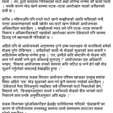
थियो । तर, ठूलो मात्रामा निस्किएको माटो कहाँ लगिन्छ भन्नेमा धेरै चासो थियो
। यसकै कारण मोड खन्ने काममा पटक–पटक अवरोधहरु भएको उनीहरुको
दाबी छ ।
करिब २ महिनाअघि पनि वनले माटो खन्ने सम्झौताको अवधि सकिएको भन्दै
यन्त्र उपकरणहरुको चाबी खोसेर थप माटो खन्न रोकेको आयोजनाका
अधिकारीहरु बताउँछन् । सम्झौताको म्याद थपे पनि पटक–पटक सरकारी
निकाय र अधिकारीहरुबाटै भइरहेको अवरोधका कारण ठेकेदारले पनि काममा
ढिलाइ गर्न बहानाबाजी गरिरहेको छ ।
अहिले पनि यो आयोजनाको अनुगमनमा पुग्ने उच्च पदस्थहरु यो फराकिलो बनेको
मोडमा पुगेर रोकिन्छन् । उनीहरुको चासो यो मोडको सुधारको काम कसरी र
कहिलेसम्म सकिन्छ भन्नेमा हुन्छ । ‘तर, हामीले कति कष्टसँग यो मोडमा यति
काम गर्न सक्यौं भन्ने कुरा कसलाई सुनाउनु ?’ आयोजनाका एक अधिकारी
भन्छन्, ‘विकास आयोजनामा वनको समस्या कति जटिल छ भन्ने हेर्न यही मोड
सुधार्न गर्नुपरेको कष्टलाई देखाइदिए हुन्छ ।’
बुटवल–नारायणगढ सडक विस्तार आयोजना पश्चिम खण्डका प्रमुख शशांक
मिश्र अहिले ‘एस’ मोड सुधारको काम गर्न कुनै समस्या नरहेको बताउँछन् ।
‘ठेकेदारले पैसा तिरेअनुरुप त्यहाँबाट सबै परिमाणको माटो निकालेको छैन,’
मिश्रले भने, ‘डिजाइनअनुसार तल्लो र माथिल्लो मोडको बीच भागको माटो
निकाल्ने काम वनकै अनुमतिअनुसार अघि बढ्छ ।’
सडक विभागका पूर्वअधिकारीहरु ईआईए प्रतिवेदनमा गरिएको ‘छेडखानी’का
कारण यो परियोजनामा वनसम्बद्ध समस्या लामो समयसम्म सल्टाउन सकस