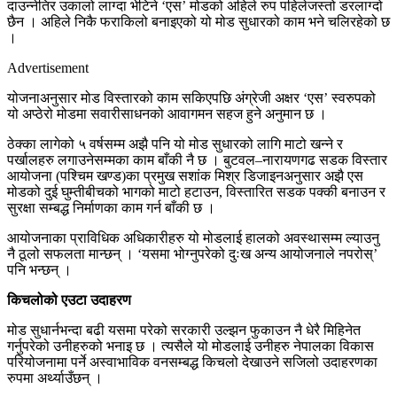
दाउन्नेतिर उकालो लाग्दा भेटिने ‘एस’ मोडको अहिले रुप पहिलेजस्तो डरलाग्दो
छैन । अहिले निकै फराकिलो बनाइएको यो मोड सुधारको काम भने चलिरहेको छ
।
Advertisement
योजनाअनुसार मोड विस्तारको काम सकिएपछि अंग्रेजी अक्षर ‘एस’ स्वरुपको
यो अप्ठेरो मोडमा सवारीसाधनको आवागमन सहज हुने अनुमान छ ।
ठेक्का लागेको ५ वर्षसम्म अझै पनि यो मोड सुधारको लागि माटो खन्ने र
पर्खालहरु लगाउनेसम्मका काम बाँकी नै छ । बुटवल–नारायणगढ सडक विस्तार
आयोजना (पश्चिम खण्ड)का प्रमुख सशांक मिश्र डिजाइनअनुसार अझै एस
मोडको दुई घुम्तीबीचको भागको माटो हटाउन, विस्तारित सडक पक्की बनाउन र
सुरक्षा सम्बद्ध निर्माणका काम गर्न बाँकी छ ।
आयोजनाका प्राविधिक अधिकारीहरु यो मोडलाई हालको अवस्थासम्म ल्याउनु
नै ठूलो सफलता मान्छन् । ‘यसमा भोग्नुपरेको दुःख अन्य आयोजनाले नपरोस्’
पनि भन्छन् ।
किचलोको एउटा उदाहरण
मोड सुधार्नभन्दा बढी यसमा परेको सरकारी उल्झन फुकाउन नै धेरै मिहिनेत
गर्नुपरेको उनीहरुको भनाइ छ । त्यसैले यो मोडलाई उनीहरु नेपालका विकास
परियोजनामा पर्ने अस्वाभाविक वनसम्बद्ध किचलो देखाउने सजिलो उदाहरणका
रुपमा अर्थ्याउँछन् ।