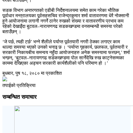
परेको बताउँछन् ।
सडक विभाग अन्तरगतको एडीबी निर्देशनालयमा समेत काम गरेका भौतिक
पूर्वाधार मन्त्रालयका पूर्वसहसचिव राजेन्द्रकुमार शर्मा वातावरणमा धेरै नोक्सानी
हुने आयोजनामा लगानी नगर्ने ठानेर रुखको संख्या र वातावरणीय प्रभाव कम
रहेको देखाइँदा बुटवल–नारायणगढ सडकखण्डमा वनसम्बन्धी समस्या परेको
बताउँछन् ।
‘जे पर्छ, त्यही टर्छ’ भन्ने शैलीले पर्याप्त पूर्वतयारी नगरी ठेक्का लगाएर काम
थाल्दा समस्या भएको उनको भनाइ छ । ‘पर्याप्त गृहकार्य, छलफल, पूर्वतयारी र
सरकारी निकायबीच समन्वय नहुँदा आयोजनाहरु अनेक समस्यामा फस्छन्,’ शर्मा
भन्छन्, ‘बुटवल–नारायणगढ सडकखण्डमा पोल सार्नेदेखि रुख काट्नेसम्मका
काममा देखिएका अड्चन सरकारी कार्यशैलीको पनि परिमाण हो ।’
बुधबार, पुष १८, २०८० मा प्रकाशित
तपाईको प्रतिक्रिया
सम्बन्धित समाचार