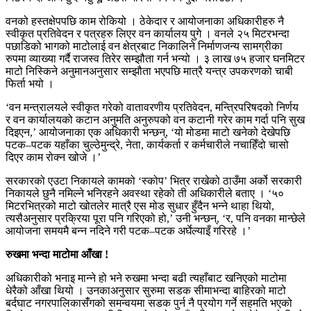
वनको हस्तक्षेपपछि काम रोकियो । ठेकेदार र आयोजनाका अधिकारीहरु नै
स्वीकृत प्रतिवेदन र पत्रहरु लिएर वन कार्यालय पुगे । वनले २५ मिटरभन्दा
पछाडिको भागको माटोलाई वन क्षेत्रबाट निकालिने निर्माणजन्य सामग्रीका
रुपमा व्याख्या गर्दै राजस्व तिरेर सम्झौता गर्न भन्यो । ३ लाख ७५ हजार घनमिटर
माटो निस्किने अनुमानअनुसार सम्झौता भएपछि मात्रै यन्त्र उपकरणको चाबी
फिर्ता भयो ।
‘वन मन्त्रालयले स्वीकृत गरेको वातावरणीय प्रतिवेदन, मन्त्रिपरिषदको निर्णय
र वन कार्यालयको कटान अनुमति अनुरुपको वन कटानी गरेर काम गर्दा पनि सुख
दिइएन,’ आयोजनाका एक अधिकारी भन्छन्, ‘यो मोडमा माटो खनेको देखेपछि
पटक–पटक यहाँका चुल्ठेमुन्द्रे, नेता, कार्यकर्ता र कर्मचारीले नचाहिँदो चासो
दिएर काम रोक्न खोजे ।’
सरकारको एउटा निकायले कामको ‘स्कोप’ भित्र राखेको ठाउँमा अर्को सरकारी
निकायले छुनै नमिल्ने भनिरहने अवस्था रहेको ती अधिकारीले बताए । ‘५०
मिटरभित्रको माटो खोतलेर मात्रै एस मोड सुधार हुँदैन भन्ने थाहा थियो,
त्यसैअनुसार प्रक्रिया पूरा पनि गरिएको हो,’ उनी भन्छन्, ‘र, पनि वनका मान्छेले
आयोजना समयमै बन्न नदिने गरी पटक–पटक अर्घेल्याइँ गरिरहे ।’
रुखमा भन्दा माटोमा आँखा !
अधिकारीको भनाइ मान्ने हो भने रुखमा भन्दा बढी त्यहाँबाट खनिएको माटोमा
धेरैको आँखा थियो । उनकाअनुसार सुरुमा सडक सीमाभन्दा बाहिरको माटो
बर्दघाट नगरपालिकासंँगको समन्वयमा सडक पुर्न नै प्रयोग गर्ने सहमति भएको