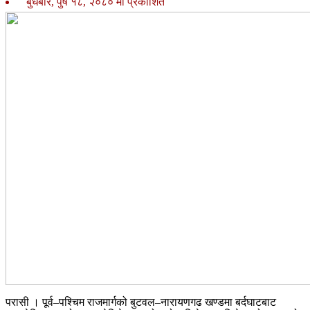
बुधबार, पुष १८, २०८० मा प्रकाशित
परासी । पूर्व–पश्चिम राजमार्गको बुटवल–नारायणगढ खण्डमा बर्दघाटबाट