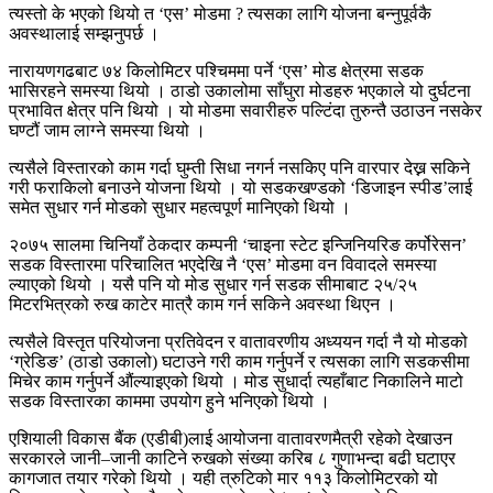
त्यस्तो के भएको थियो त ‘एस’ मोडमा ? त्यसका लागि योजना बन्नुपूर्वकै
अवस्थालाई सम्झनुपर्छ ।
नारायणगढबाट ७४ किलोमिटर पश्चिममा पर्ने ‘एस’ मोड क्षेत्रमा सडक
भासिरहने समस्या थियो । ठाडो उकालोमा साँघुरा मोडहरु भएकाले यो दुर्घटना
प्रभावित क्षेत्र पनि थियो । यो मोडमा सवारीहरु पल्टिंदा तुरुन्तै उठाउन नसकेर
घण्टौं जाम लाग्ने समस्या थियो ।
त्यसैले विस्तारको काम गर्दा घुम्ती सिधा नगर्न नसकिए पनि वारपार देख्न सकिने
गरी फराकिलो बनाउने योजना थियो । यो सडकखण्डको ‘डिजाइन स्पीड’लाई
समेत सुधार गर्न मोडको सुधार महत्वपूर्ण मानिएको थियो ।
२०७५ सालमा चिनियाँ ठेकदार कम्पनी ‘चाइना स्टेट इन्जिनियरिङ कर्पोरेसन’
सडक विस्तारमा परिचालित भएदेखि नै ‘एस’ मोडमा वन विवादले समस्या
ल्याएको थियो । यसै पनि यो मोड सुधार गर्न सडक सीमाबाट २५/२५
मिटरभित्रको रुख काटेर मात्रै काम गर्न सकिने अवस्था थिएन ।
त्यसैले विस्तृत परियोजना प्रतिवेदन र वातावरणीय अध्ययन गर्दा नै यो मोडको
‘ग्रेडिङ’ (ठाडो उकालो) घटाउने गरी काम गर्नुपर्ने र त्यसका लागि सडकसीमा
मिचेर काम गर्नुपर्ने औंल्याइएको थियो । मोड सुधार्दा त्यहाँबाट निकालिने माटो
सडक विस्तारका काममा उपयोग हुने भनिएको थियो ।
एशियाली विकास बैंक (एडीबी)लाई आयोजना वातावरणमैत्री रहेको देखाउन
सरकारले जानी–जानी काटिने रुखको संख्या करिब ८ गुणाभन्दा बढी घटाएर
कागजात तयार गरेको थियो । यही त्रुटिको मार ११३ किलोमिटरको यो