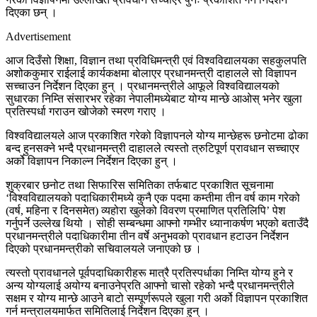
दिएका छन् ।
Advertisement
आज दिउँसो शिक्षा, विज्ञान तथा प्रविधिमन्त्री एवं विश्वविद्यालयका सहकुलपति
अशोककुमार राईलाई कार्यकक्षमा बोलाएर प्रधानमन्त्री दाहालले सो विज्ञापन
सच्चाउन निर्देशन दिएका हुन् । प्रधानमन्त्रीले आफूले विश्वविद्यालयको
सुधारका निम्ति संसारभर रहेका नेपालीमध्येबाट योग्य मान्छे आओस् भनेर खुला
प्रतिस्पर्धा गराउन खोजेको स्मरण गराए ।
विश्वविद्यालयले आज प्रकाशित गरेको विज्ञापनले योग्य मान्छेहरू छनोटमा ढोका
बन्द हुनसक्ने भन्दै प्रधानमन्त्री दाहालले त्यस्तो त्रुटिपूर्ण प्रावधान सच्चाएर
अर्को विज्ञापन निकाल्न निर्देशन दिएका हुन् ।
शुक्रबार छनोट तथा सिफारिस समितिका तर्फबाट प्रकाशित सूचनामा
‘विश्वविद्यालयको पदाधिकारीमध्ये कुनै एक पदमा कम्तीमा तीन वर्ष काम गरेको
(वर्ष, महिना र दिनसमेत) व्यहोरा खुलेको विवरण प्रमाणित प्रतिलिपि’ पेश
गर्नुपर्ने उल्लेख थियो । सोही सम्बन्धमा आफ्नो गम्भीर ध्यानाकर्षण भएको बताउँदै
प्रधानमन्त्रीले पदाधिकारीमा तीन वर्षे अनुभवको प्रावधान हटाउन निर्देशन
दिएको प्रधानमन्त्रीको सचिवालयले जनाएको छ ।
त्यस्तो प्रावधानले पूर्वपदाधिकारीहरू मात्रै प्रतिस्पर्धाका निम्ति योग्य हुने र
अन्य योग्यलाई अयोग्य बनाउनेप्रति आफ्नो चासो रहेको भन्दै प्रधानमन्त्रीले
सक्षम र योग्य मान्छे आउने बाटो सम्पूर्णरूपले खुला गरी अर्को विज्ञापन प्रकाशित
गर्न मन्त्रालयमार्फत समितिलाई निर्देशन दिएका हुन् ।