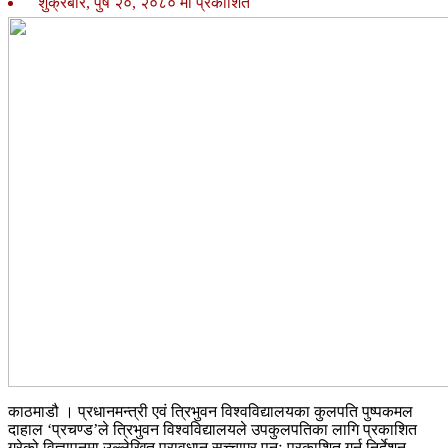
शुक्रबार, पुष २०, २०८० मा प्रकाशित
काठमाडौ । प्रधानमन्त्री एवं त्रिभुवन विश्वविद्यालयका कुलपति पुष्पकमल
दाहाल ‘प्रचण्ड’ले त्रिभुवन विश्वविद्यालयले उपकुलपतिका लागि प्रकाशित
गरेको विज्ञापनमा उल्लेखित प्रावधान सच्चाएर पुनः प्रकाशित गर्न निर्देशन