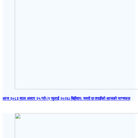
आज २०८३ साल असार २५ गते (९ जुलाई २०२६) बिहीवार: यस्तो छ तपाईंको आजको भाग्यफल