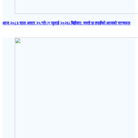
आज २०८३ साल असार २५ गते (९ जुलाई २०२६) बिहीवार: यस्तो छ तपाईंको आजको भाग्यफल