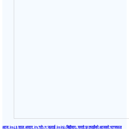
आज २०८३ साल असार २५ गते (९ जुलाई २०२६) बिहीवार: यस्तो छ तपाईंको आजको भाग्यफल