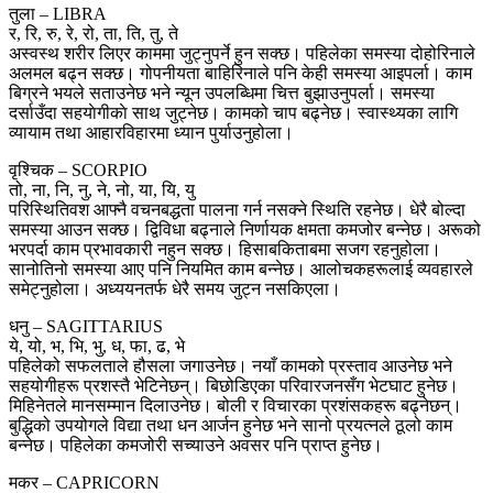
तुला – LIBRA
र, रि, रु, रे, रो, ता, ति, तु, ते
अस्वस्थ शरीर लिएर काममा जुट्नुपर्ने हुन सक्छ। पहिलेका समस्या दोहोरिनाले
अलमल बढ्न सक्छ। गोपनीयता बाहिरिनाले पनि केही समस्या आइपर्ला। काम
बिग्रने भयले सताउनेछ भने न्यून उपलब्धिमा चित्त बुझाउनुपर्ला। समस्या
दर्साउँदा सहयाेगीकाे साथ जुट्नेछ। कामको चाप बढ्नेछ। स्वास्थ्यका लागि
व्यायाम तथा आहारविहारमा ध्यान पुर्याउनुहोला।
वृश्चिक – SCORPIO
तो, ना, नि, नु, ने, नो, या, यि, यु
परिस्थितिवश आफ्नै वचनबद्धता पालना गर्न नसक्ने स्थिति रहनेछ। धेरै बोल्दा
समस्या आउन सक्छ। द्विविधा बढ्नाले निर्णायक क्षमता कमजोर बन्नेछ। अरूको
भरपर्दा काम प्रभावकारी नहुन सक्छ। हिसाबकिताबमा सजग रहनुहोला।
सानोतिनो समस्या आए पनि नियमित काम बन्नेछ। आलोचकहरूलाई व्यवहारले
समेट्नुहोला। अध्ययनतर्फ धेरै समय जुट्न नसकिएला।
धनु – SAGITTARIUS
ये, यो, भ, भि, भु, ध, फा, ढ, भे
पहिलेको सफलताले हौसला जगाउनेछ। नयाँ कामको प्रस्ताव आउनेछ भने
सहयोगीहरू प्रशस्तै भेटिनेछन्। बिछोडिएका परिवारजनसँग भेटघाट हुनेछ।
मिहिनेतले मानसम्मान दिलाउनेछ। बोली र विचारका प्रशंसकहरू बढ्नेछन्।
बुद्धिको उपयोगले विद्या तथा धन आर्जन हुनेछ भने सानो प्रयत्नले ठूलो काम
बन्नेछ। पहिलेका कमजोरी सच्याउने अवसर पनि प्राप्त हुनेछ।
मकर – CAPRICORN