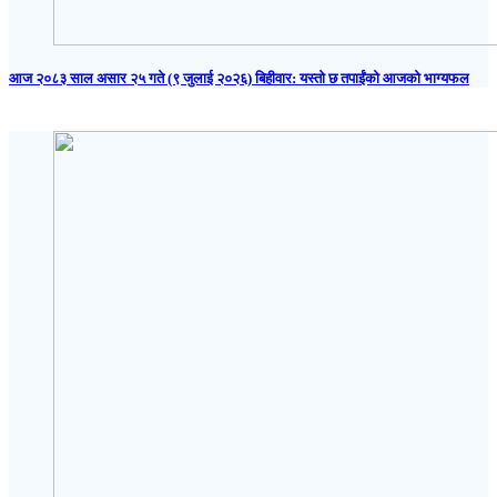
आज २०८३ साल असार २५ गते (९ जुलाई २०२६) बिहीवार: यस्तो छ तपाईंको आजको भाग्यफल