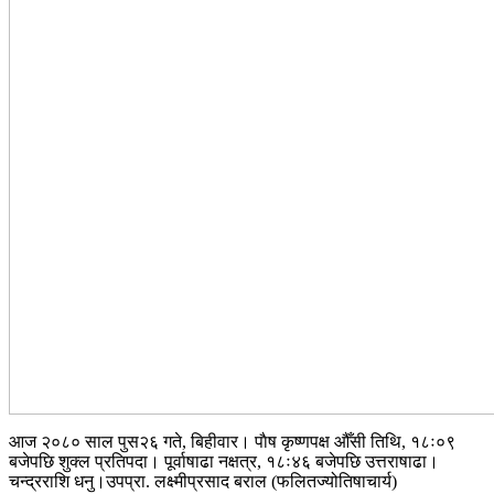
आज २०८० साल पुस२६ गते, बिहीवार। पाैष कृष्णपक्ष औँसी तिथि, १८ः०९
बजेपछि शुक्ल प्रतिपदा। पूर्वाषाढा नक्षत्र, १८ः४६ बजेपछि उत्तराषाढा।
चन्द्रराशि धनु।उपप्रा. लक्ष्मीप्रसाद बराल (फलितज्योतिषाचार्य)