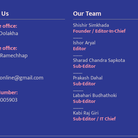
 Us
Our Team
Shishir Simkhada
 office:
Founder / Editor-In-Chief
 Dolakha
……….
Ishor Aryal
 office:
Editor
……….
, Ramechhap
Sharad Chandra Sapkota
Sub-Editor
……….
honline@gmail.com
Prakash Dahal
Sub-Editor
………..
Number:
Labahari Budhathoki
1005903
Sub-Editor
………..
Kabi Raj Giri
Sub-Editor / IT Chief