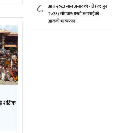
८.
आज २०८३ साल असार १५ गते (२९ जुन
२०२६) साेमवार: यस्तो छ तपाईंको
आजको भाग्यफल
 शैक्षिक