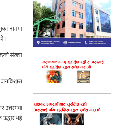
ितृका नाममा
हो ।
रूको संख्या
े जनविश्वास
सार उत्तरगया
रू उद्धार भई