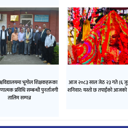
िश्वविद्यालयमा भूगोल शिक्षकहरूका
आज २०८३ साल जेठ २३ गते (६ ज
णात्मक प्रविधि सम्बन्धी पुनर्ताजगी
शनिवार: यस्तो छ तपाईंको आजको
तालिम सम्पन्न