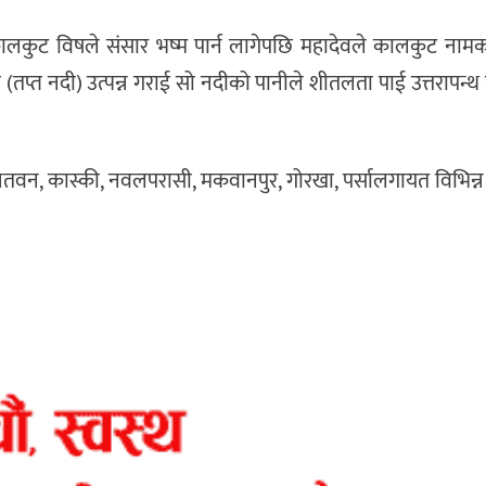
ो कालकुट विषले संसार भष्म पार्न लागेपछि महादेवले कालकुट नाम
गा (तप्त नदी) उत्पन्न गराई सो नदीको पानीले शीतलता पाई उत्तरापन्थ 
रे, चितवन, कास्की, नवलपरासी, मकवानपुर, गोरखा, पर्सालगायत विभिन्