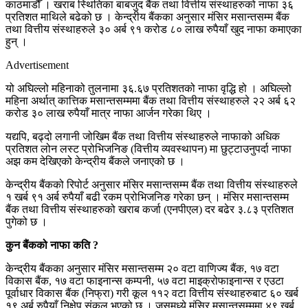
काठमाडौँ । खराब स्थितिका बाबजुद बैंक तथा वित्तीय संस्थाहरुको नाफा ३६
प्रतिशत माथिले बढेको छ । केन्द्रीय बैंकका अनुसार मंसिर मसान्तसम्म बैंक
तथा वित्तीय संस्थाहरुले ३० अर्ब ९१ करोड ८० लाख रुपैयाँ खुद नाफा कमाएका
हुन् ।
Advertisement
यो अघिल्लो महिनाको तुलनामा ३६.६७ प्रतिशतको नाफा वृद्धि हो । अघिल्लो
महिना अर्थात् कात्तिक मसान्तसम्ममा बैंक तथा वित्तीय संस्थाहरुले २२ अर्ब ६२
करोड ३० लाख रुपैयाँ मात्र नाफा आर्जन गरेका थिए ।
यद्यपि, बढ्दो लगानी जोखिम बैंक तथा वित्तीय संस्थाहरुले नाफाको अधिक
प्रतिशत लोन लस्ट प्रोभिजनिङ (वित्तीय व्यवस्थापन) मा छुट्टाउनुपर्दा नाफा
अझ कम देखिएको केन्द्रीय बैंकले जनाएको छ ।
केन्द्रीय बैंकको रिपोर्ट अनुसार मंसिर मसान्तसम्म बैंक तथा वित्तीय संस्थाहरुले
१ खर्ब ९१ अर्ब रुपैयाँ बढी रकम प्रोभिजनिङ गरेका छन् । मंसिर मसान्तसम्म
बैंक तथा वित्तीय संस्थाहरुको खराब कर्जा (एनपीएल) दर बढेर ३.८३ प्रतिशत
पुगेको छ ।
कुन बैंकको नाफा कति ?
केन्द्रीय बैंकका अनुसार मंसिर मसान्तसम्म २० वटा वाणिज्य बैंक, १७ वटा
विकास बैंक, १७ वटा फाइनान्स कम्पनी, ५७ वटा माइक्रोफाइनान्स र एउटा
पूर्वाधार विकास बैंक (निफ्रा) गरी कूल ११२ वटा वित्तीय संस्थाहरुबाट ६० खर्ब
१९ अर्ब रुपैयाँ निक्षेप संकल भएको छ । जसमध्ये मंसिर मसान्तसम्ममा ४९ खर्ब