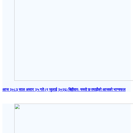
आज २०८३ साल असार २५ गते (९ जुलाई २०२६) बिहीवार: यस्तो छ तपाईंको आजको भाग्यफल