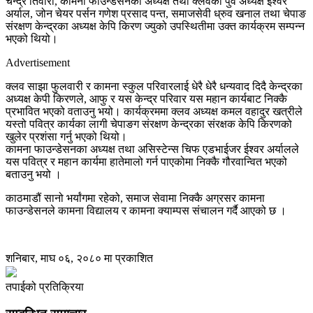
चन्द्र तिवारी, कामना फाउन्डेसनका अध्यक्ष तथा क्लवका पुर्व अध्यक्ष ईश्वर
अर्याल, जोन चेयर पर्सन गणेश प्रसाद पन्त, समाजसेवी ध्रुव खनाल तथा चेपाङ
संरक्षण केन्द्रका अध्यक्ष केपि किरण ज्युको उपस्थितीमा उक्त कार्यक्रम सम्पन्न
भएको थियो।
Advertisement
क्लव साझा फुलवारी र कामना स्कुल परिवारलाई धेरै धेरै धन्यवाद दिदै केन्द्रका
अध्यक्ष केपी किरणले, आफु र यस केन्द्र परिवार यस महान कार्यबाट निक्कै
प्रभावित भएको वताउनु भयो। कार्यक्रममा क्लव अध्यक्ष कमल वहादुर खत्रीले
यस्तो पवित्र कार्यका लागी चेपाङग संरक्षण केन्द्रका संरक्षक केपि किरणको
खुलेर प्रशंसा गर्नु भएको थियो।
कामना फाउन्डेसनका अध्यक्ष तथा असिस्टेन्स चिफ एडभाईजर ईश्वर अर्यालले
यस पवित्र र महान कार्यमा हातेमालो गर्न पाएकोमा निक्कै गौरवान्वित भएको
बताउनु भयो ।
काठमाडौं सानो भर्यांगमा रहेको, समाज सेवामा निक्कै अग्रसर कामना
फाउन्डेसनले कामना विद्यालय र कामना क्याम्पस संचालन गर्दै आएको छ ।
शनिबार, माघ ०६, २०८० मा प्रकाशित
तपाईको प्रतिक्रिया