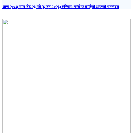
आज २०८३ साल जेठ २३ गते (६ जुन २०२६) शनिवार: यस्तो छ तपाईंको आजको भाग्यफल