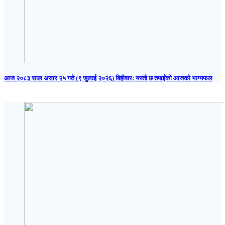
आज २०८३ साल असार २५ गते (९ जुलाई २०२६) बिहीवार: यस्तो छ तपाईंको आजको भाग्यफल