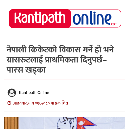
राष्ट्रिय
समाचार
मध्य
नेपाल
नेपाली क्रिकेटको विकास गर्ने हो भने
ग्रासरुटलाई प्राथमिकता दिनुपर्छ–
अर्थ/
पर्यटन
पारस खड्का
मनोरञ्जन
स्वास्थ्य
Kantipath Online
खेलकुद
आइतबार, माघ ०७, २०८० मा प्रकाशित
अन्तर्वार्ता/
विचार