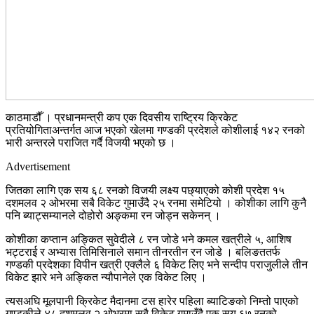
काठमाडौँ । प्रधानमन्त्री कप एक दिवसीय राष्ट्रिय क्रिकेट
प्रतियोगिताअन्तर्गत आज भएको खेलमा गण्डकी प्रदेशले कोशीलाई १४२ रनको
भारी अन्तरले पराजित गर्दै विजयी भएको छ ।
Advertisement
जितका लागि एक सय ६८ रनको विजयी लक्ष्य पछ्याएको कोशी प्रदेश १५
दशमलव २ ओभरमा सबै विकेट गुमाउँदै २५ रनमा समेटियो । कोशीका लागि कुनै
पनि ब्याट्सम्यानले दोहोरो अङ्कमा रन जोड्न सकेनन् ।
कोशीका कप्तान अङ्कित सुवेदीले ८ रन जोडे भने कमल खत्रीले ५, आशिष
भट्टराई र अभ्यास तिमिसिनाले समान तीनरतीन रन जोडे । बलिङततर्फ
गण्डकी प्रदेशका विपीन खत्री एक्लैले ६ विकेट लिए भने सन्दीप पराजुलीले तीन
विकेट झारे भने अङ्कित न्यौपानेले एक विकेट लिए ।
त्यसअघि मूलपानी क्रिकेट मैदानमा टस हारेर पहिला ब्याटिङको निम्तो पाएको
गण्डकीले ४८ दशमलव २ ओभरमा सबै विकेट गुमाउँदै एक सय ६७ रनको