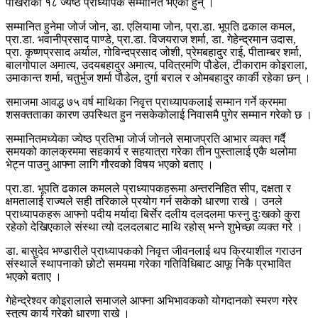
पोखराका १८ ज्येष्ठ प्राध्यापक सम्मानित भएका हुन् ।
सम्मानित हुनेमा जोर्ज जोन, डा. एलियामा जोन, प्रा.डा. भूपति ढकाल कमल,
प्रा.डा. भवानीप्रसाद पाण्डे, प्रा.डा. विजयराज शर्मा, डा. गेहेन्द्रमान उदास,
प्रा. कृष्णप्रसाद अर्याल, गोविन्दप्रसाद जोशी, प्रेमबहादुर राई, पीताम्बर शर्मा,
बालगोपाल अमात्य, उदयबहादुर अमात्य, पवित्रमणि पौडेल, टीकाराम कोइराला,
उमाकान्त शर्मा, चतुर्भुज शर्मा पौडेल, दुर्गा बराल र ओमबहादुर कार्की रहेका छन् ।
समाजमा आवद्ध ७५ वर्ष माथिका निवृत्त प्राध्यापकलाई सम्मान गर्ने क्रममा
शसक्तताका कारण उपस्थित हुन नसकेकोलाई निवासमै पुगेर सम्मान गरेको छ ।
सम्मानितमध्येका ज्येष्ठ प्रतिभा जोर्ज जोनले समाजप्रति आभार व्यक्त गर्दै
समयको कालक्रममा सहकार्य र सहयात्रा गरेका तीन पुस्तालाई एकै थलोमा
भेट्न पाउनु आफ्ना लागि गौरवको विषय भएको बताए ।
प्रा.डा. भूपति ढकाल कमलले प्राध्यापकहरूमा अन्तरनिहित सीप, दक्षता र
क्षमतालाई राज्यले सही तरिकाले प्रयोग गर्न सकेको धारणा राखे । उनले
प्राध्यापकहरू आफ्नो पदीय मर्यादा बिर्सेर दलीय दलदलमा फस्नु दुःखको कुरा
रहेको देखिएकाले संस्था त्यो दलदलबाट माथि रहोस् भन्ने शुभेच्छा व्यक्त गरे ।
डा. बासुदेव भण्डारीले प्राध्यापकको निवृत्त जीवनलाई थप क्रियाशील गराउन
संस्थाले स्थापनाको छोटो समयमा गरेका गतिविधिबाट आफू निकै प्रभावित
भएको बताए ।
गेहेन्द्रेश्वर कोइरालाले समाजले आफ्ना अभिभावकको योगदानको स्मरण गरेर
स्तुत्य कार्य गरेको धारणा राखे ।