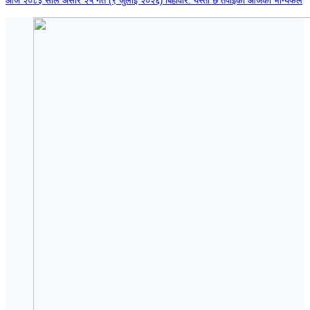
आज २०८३ साल असार २५ गते (९ जुलाई २०२६) बिहीवार: यस्तो छ तपाईंको आजको भाग्यफल