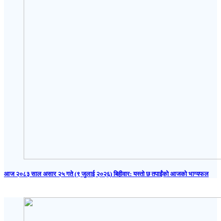
आज २०८३ साल असार २५ गते (९ जुलाई २०२६) बिहीवार: यस्तो छ तपाईंको आजको भाग्यफल