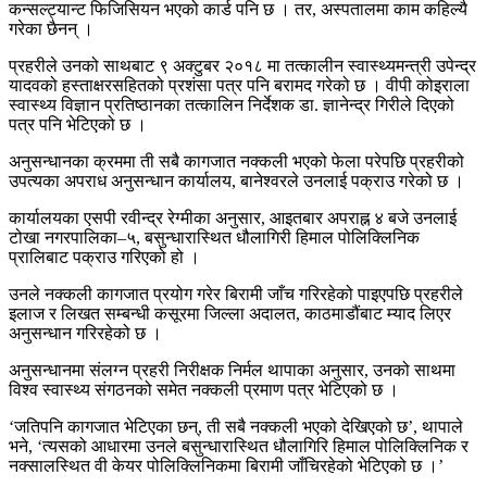
कन्सल्ट्यान्ट फिजिसियन भएको कार्ड पनि छ । तर, अस्पतालमा काम कहिल्यै
गरेका छैनन् ।
प्रहरीले उनको साथबाट ९ अक्टुबर २०१८ मा तत्कालीन स्वास्थ्यमन्त्री उपेन्द्र
यादवको हस्ताक्षरसहितको प्रशंसा पत्र पनि बरामद गरेको छ । वीपी कोइराला
स्वास्थ्य विज्ञान प्रतिष्ठानका तत्कालिन निर्देशक डा. ज्ञानेन्द्र गिरीले दिएको
पत्र पनि भेटिएको छ ।
अनुसन्धानका क्रममा ती सबै कागजात नक्कली भएको फेला परेपछि प्रहरीको
उपत्यका अपराध अनुसन्धान कार्यालय, बानेश्वरले उनलाई पक्राउ गरेको छ ।
कार्यालयका एसपी रवीन्द्र रेग्मीका अनुसार, आइतबार अपराह्न ४ बजे उनलाई
टोखा नगरपालिका–५, बसुन्धारास्थित धौलागिरी हिमाल पोलिक्लिनिक
प्रालिबाट पक्राउ गरिएको हो ।
उनले नक्कली कागजात प्रयोग गरेर बिरामी जाँच गरिरहेको पाइएपछि प्रहरीले
इलाज र लिखत सम्बन्धी कसूरमा जिल्ला अदालत, काठमाडौंबाट म्याद लिएर
अनुसन्धान गरिरहेको छ ।
अनुसन्धानमा संलग्न प्रहरी निरीक्षक निर्मल थापाका अनुसार, उनको साथमा
विश्व स्वास्थ्य संगठनको समेत नक्कली प्रमाण पत्र भेटिएको छ ।
‘जतिपनि कागजात भेटिएका छन्, ती सबै नक्कली भएको देखिएको छ’, थापाले
भने, ‘त्यसको आधारमा उनले बसुन्धारास्थित धौलागिरि हिमाल पोलिक्लिनिक र
नक्सालस्थित वी केयर पोलिक्लिनिकमा बिरामी जाँचिरहेको भेटिएको छ ।’