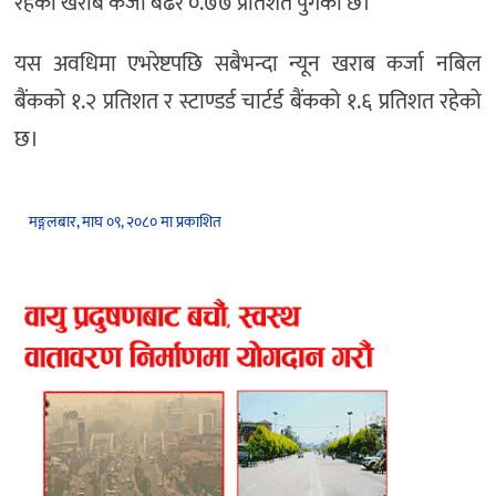
रहेको खराब कर्जा बढेर ०.७७ प्रतिशत पुगेको छ।
यस अवधिमा एभरेष्टपछि सबैभन्दा न्यून खराब कर्जा नबिल
बैंकको १.२ प्रतिशत र स्टाण्डर्ड चार्टर्ड बैंकको १.६ प्रतिशत रहेको
छ।
मङ्गलबार, माघ ०९, २०८० मा प्रकाशित