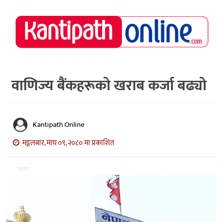
राष्ट्रिय
समाचार
मध्य
नेपाल
वाणिज्य बैंकहरूको खराब कर्जा बढ्यो
अर्थ/
पर्यटन
Kantipath Online
मनोरञ्जन
मङ्गलबार, माघ ०९, २०८० मा प्रकाशित
स्वास्थ्य
खेलकुद
अन्तर्वार्ता/
विचार