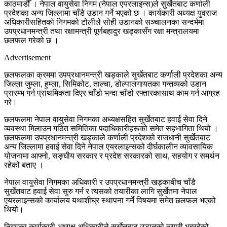
काठमाडौँ । नेपाल वायुसेवा निगम (नेपाल एयरलाइन्स)ले सुर्खेतबाट कर्णाली
प्रदेशका अन्य जिल्लामा चाँडै उडान गर्ने भएको छ । कार्यकारी अध्यक्ष युवराज
अधिकारीसहितको निगमको टोलीले सोही उडानको सञ्चालनका सन्दर्भमा
उपप्रधानमन्त्री तथा रक्षामन्त्री पूर्णबहादुर खड्कासँग रक्षा मन्त्रालयमा
छलफल गरेको छ ।
Advertisement
छलफलका क्रममा उपप्रधानमन्त्री खड्काले सुर्खेतबाट कर्णाली प्रदेशका अन्य
जिल्ला जुम्ला, हुम्ला, सिमिकोट, ताल्चा, डोल्पालगायतका गन्तव्यको उडान
प्रारम्भ गर्न प्राथमिकता दिएर चाँडो भन्दा चाँडो रफ्तारकासाथ काम गर्न आग्रह
गरे।
छलफलमा नेपाल वायुसेवा निगमका अध्यक्षसहित सुर्खेतबाट हवाई सेवा दिने
व्यवस्था मिलाउन गठित समितिका पदाधिकारीहरूको समेत सहभागिता थियो ।
छलफलमा उपप्रधानमन्त्री खड्काले कर्णाली प्रदेशको राजधानी सुर्खेतबाट
अन्य जिल्लामा हवाई सेवा दिने नेपाल एयरलाइन्सको दीर्घकालीन व्यावसायिक
योजनामा आफ्नो, सङ्घीय सरकार र प्रदेश सरकारको साथ, सहयोग र समर्थन
रहेको बताए ।
नेपाल वायुसेवा निगमका अधिकारी र उपप्रधानमन्त्री खड्काबीच चाँडै
सुर्खेतबाट हवाई सेवा सुरु गर्न र त्यसको तयारीका लागि सुर्खेतमा नेपाल
एयरलाइन्सको कार्यालय यथाशीघ्र स्थापना गर्ने विषयमा समेत छलफल भएको
थियो।
निगमका कार्यकारी अध्यक्ष अधिकारीले सुर्खेतबाट उडानको तयारी भइरहेको