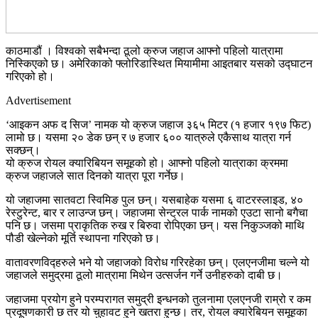
काठमाडौं । विश्वको सबैभन्दा ठूलो क्रुज जहाज आफ्नो पहिलो यात्रामा
निस्किएको छ। अमेरिकाको फ्लोरिडास्थित मियामीमा आइतबार यसको उद्घाटन
गरिएको हो।
Advertisement
‘आइकन अफ द सिज’ नामक यो क्रुज जहाज ३६५ मिटर (१ हजार १९७ फिट)
लामो छ। यसमा २० डेक छन् र ७ हजार ६०० यात्रुले एकैसाथ यात्रा गर्न
सक्छन्।
यो क्रुज रोयल क्यारिबियन समूहको हो। आफ्नो पहिलो यात्राका क्रममा
क्रुज जहाजले सात दिनको यात्रा पूरा गर्नेछ।
यो जहाजमा सातवटा स्विमिङ पुल छन्। यसबाहेक यसमा ६ वाटरस्लाइड, ४०
रेस्टुरेन्ट, बार र लाउन्ज छन्। जहाजमा सेन्ट्रल पार्क नामको एउटा सानो बगैचा
पनि छ। जसमा प्राकृतिक रुख र बिरुवा रोपिएका छन्। यस निकुञ्जको माथि
पौडी खेल्नेको मूर्ति स्थापना गरिएको छ।
वातावरणविद्हरुले भने यो जहाजको विरोध गरिरहेका छन्। एलएनजीमा चल्ने यो
जहाजले समुद्रमा ठूलो मात्रामा मिथेन उत्सर्जन गर्ने उनीहरुको दाबी छ।
जहाजमा प्रयोग हुने परम्परागत समुद्री इन्धनको तुलनामा एलएनजी राम्रो र कम
प्रदूषणकारी छ तर यो चुहावट हुने खतरा हुन्छ। तर, रोयल क्यारेबियन समूहका