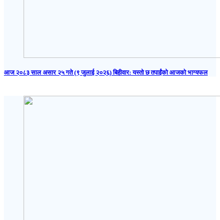
आज २०८३ साल असार २५ गते (९ जुलाई २०२६) बिहीवार: यस्तो छ तपाईंको आजको भाग्यफल