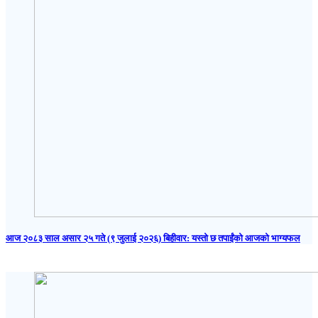
आज २०८३ साल असार २५ गते (९ जुलाई २०२६) बिहीवार: यस्तो छ तपाईंको आजको भाग्यफल