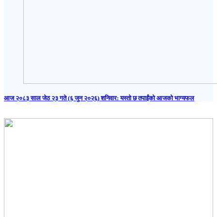
आज २०८३ साल जेठ २३ गते (६ जुन २०२६) शनिवार: यस्तो छ तपाईंको आजको भाग्यफल