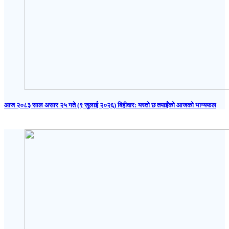
आज २०८३ साल असार २५ गते (९ जुलाई २०२६) बिहीवार: यस्तो छ तपाईंको आजको भाग्यफल