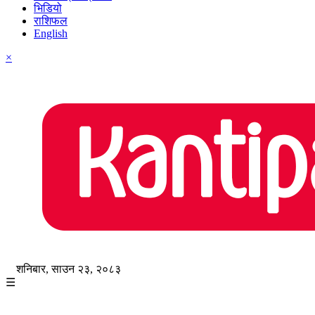
भिडियो
राशिफल
English
×
शनिबार, साउन २३, २०८३
☰