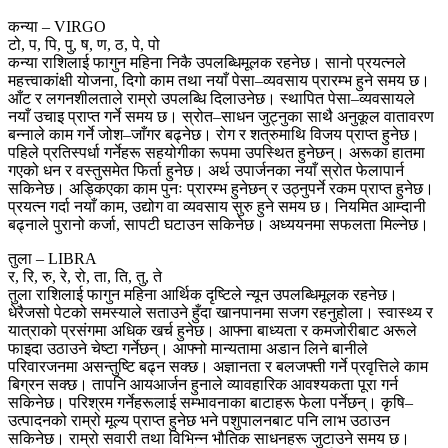
कन्या – VIRGO
टो, प, पि, पु, ष, ण, ठ, पे, पो
कन्या राशिलाई फागुन महिना निकै उपलब्धिमूलक रहनेछ। सानो प्रयत्नले
महत्त्वाकांक्षी योजना, दिगो काम तथा नयाँ पेसा–व्यवसाय प्रारम्भ हुने समय छ।
आँट र लगनशीलताले राम्रो उपलब्धि दिलाउनेछ। स्थापित पेसा–व्यवसायले
नयाँ उचाइ प्राप्त गर्ने समय छ। स्रोत–साधन जुट्नुका साथै अनुकूल वातावरण
बन्नाले काम गर्ने जोश–जाँगर बढ्नेछ। रोग र शत्रुमाथि विजय प्राप्त हुनेछ।
पहिले प्रतिस्पर्धा गर्नेहरू सहयोगीका रूपमा उपस्थित हुनेछन्। अरूका हातमा
गएको धन र वस्तुसमेत फिर्ता हुनेछ। अर्थ उपार्जनका नयाँ स्रोत फेलापार्न
सकिनेछ। अड्किएका काम पुनः प्रारम्भ हुनेछन् र उठ्नुपर्ने रकम प्राप्त हुनेछ।
प्रयत्न गर्दा नयाँ काम, उद्योग वा व्यवसाय सुरु हुने समय छ। नियमित आम्दानी
बढ्नाले पुरानो कर्जा, सापटी घटाउन सकिनेछ। अध्ययनमा सफलता मिल्नेछ।
तुला – LIBRA
र, रि, रु, रे, रो, ता, ति, तु, ते
तुला राशिलाई फागुन महिना आर्थिक दृष्टिले न्यून उपलब्धिमूलक रहनेछ।
धेरैजसो पेटको समस्याले सताउने हुँदा खानपानमा सजग रहनुहोला। स्वास्थ्य र
यात्राको प्रसंगमा अधिक खर्च हुनेछ। आफ्ना बाध्यता र कमजोरीबाट अरूले
फाइदा उठाउने चेष्टा गर्नेछन्। आफ्नो मान्यतामा अडान लिने बानीले
परिवारजनमा असन्तुष्टि बढ्न सक्छ। अज्ञानता र बलजफ्ती गर्ने प्रवृत्तिले काम
बिग्रन सक्छ। तापनि आयआर्जन हुनाले व्यावहारिक आवश्यकता पूरा गर्न
सकिनेछ। परिश्रम गर्नेहरूलाई सम्भावनाका बाटाहरू फेला पर्नेछन्। कृषि–
उत्पादनको राम्रो मूल्य प्राप्त हुनेछ भने पशुपालनबाट पनि लाभ उठाउन
सकिनेछ। राम्रो सवारी तथा विभिन्न भौतिक साधनहरू जुटाउने समय छ।