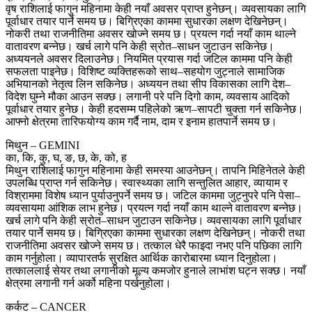
वृष राशिलाई फागुन महिनामा केही नयाँ अवसर प्राप्त हुनेछन्। व्यवसायका लागि
पूर्वाधार तयार पार्ने समय छ। बिग्रिएका काममा सुधारका लक्षण देखिनेछन्।
नोकरी तथा राजनीतिमा अवसर खोज्ने समय छ। प्रयत्न गर्दा नयाँ काम थाल्ने
वातावरण बन्नेछ। खर्च लागे पनि केही स्रोत–साधन जुटाउन सकिनेछ।
अध्ययनले अवसर दिलाउनेछ। नियमित प्रयास गर्दा जटिल काममा पनि केही
सफलता पाइनेछ। विशिष्ट व्यक्तिहरूको साथ–सहयोग जुट्नाले सामाजिक
अभियानको नेतृत्व लिन सकिनेछ। अध्ययन तथा सीप विकासका लागि देश–
विदेश घुम्ने मौका आउन सक्छ। लगानी परे पनि दिगो काम, व्यवसाय आदिको
पूर्वाधार तयार हुनेछ। केही हदसम्म पहिलेको ऋण–सापटी चुक्ता गर्न सकिनेछ।
आफ्नो क्षेत्रमा तारिफयोग्य काम गर्दै नाम, दाम र इनाम हातपार्ने समय छ।
मिथुन – GEMINI
का, कि, कु, घ, ङ, छ, के, को, ह
मिथुन राशिलाई फागुन महिनामा केही समस्या आउनेछन्। तापनि मिहिनेतले केही
उपलब्धि प्राप्त गर्न सकिनेछ। स्वास्थ्यका लागि सन्तुलित आहार, व्यायाम र
विश्राममा विशेष ध्यान पुर्याउनुपर्ने समय छ। जटिल काममा जुट्नुपरे पनि पेसा–
व्यवसायमा आंशिक लाभ हुनेछ। प्रयत्न गर्दा नयाँ काम थाल्ने वातावरण बन्नेछ।
खर्च लागे पनि केही स्रोत–साधन जुटाउन सकिनेछ। व्यवसायका लागि पूर्वाधार
तयार पार्ने समय छ। बिग्रिएका काममा सुधारका लक्षण देखिनेछन्। नोकरी तथा
राजनीतिमा अवसर खोज्ने समय छ। तत्काल धेरै फाइदा नभए पनि पछिका लागि
काम गर्नुहोला। व्यापारतर्फ सुरक्षित आर्थिक कारोबारमा ध्यान दिनुहोला।
तत्काललाई सेयर तथा लगानीको मूल्य कमजोर हुनाले लाभांश घट्न सक्छ। नयाँ
क्षेत्रमा लगानी गर्न अर्को महिना पर्खनुहोला।
कर्कट – CANCER