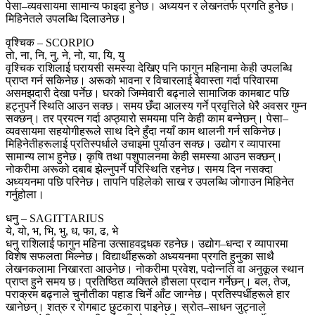
पेसा–व्यवसायमा सामान्य फाइदा हुनेछ। अध्ययन र लेखनतर्फ प्रगति हुनेछ।
मिहिनेतले उपलब्धि दिलाउनेछ।
वृश्चिक – SCORPIO
तो, ना, नि, नु, ने, नो, या, यि, यु
वृश्चिक राशिलाई घरायसी समस्या देखिए पनि फागुन महिनामा केही उपलब्धि
प्राप्त गर्न सकिनेछ। अरूको भावना र विचारलाई बेवास्ता गर्दा परिवारमा
असमझदारी देखा पर्नेछ। घरको जिम्मेवारी बढ्नाले सामाजिक कामबाट पछि
हट्नुपर्ने स्थिति आउन सक्छ। समय छँदा आलस्य गर्ने प्रवृत्तिले धेरै अवसर गुम्न
सक्छन्। तर प्रयत्न गर्दा अप्ठ्यारो समयमा पनि केही काम बन्नेछन्। पेसा–
व्यवसायमा सहयोगीहरूले साथ दिने हुँदा नयाँ काम थालनी गर्न सकिनेछ।
मिहिनेतीहरूलाई प्रतिस्पर्धाले उचाइमा पुर्याउन सक्छ। उद्योग र व्यापारमा
सामान्य लाभ हुनेछ। कृषि तथा पशुपालनमा केही समस्या आउन सक्छन्।
नोकरीमा अरूको दबाब झेल्नुपर्ने परिस्थिति रहनेछ। समय दिन नसक्दा
अध्ययनमा पछि परिनेछ। तापनि पहिलेको साख र उपलब्धि जोगाउन मिहिनेत
गर्नुहोला।
धनु – SAGITTARIUS
ये, यो, भ, भि, भु, ध, फा, ढ, भे
धनु राशिलाई फागुन महिना उत्साहवद्र्धक रहनेछ। उद्योग–धन्दा र व्यापारमा
विशेष सफलता मिल्नेछ। विद्यार्थीहरूको अध्ययनमा प्रगति हुनुका साथै
लेखनकलामा निखारता आउनेछ। नोकरीमा प्रवेश, पदोन्नति वा अनुकूल स्थान
प्राप्त हुने समय छ। प्रतिष्ठित व्यक्तिले हौसला प्रदान गर्नेछन्। बल, तेज,
पराक्रम बढ्नाले चुनौतीका पहाड चिर्ने आँट जाग्नेछ। प्रतिस्पर्धीहरूले हार
खानेछन्। शत्रु र रोगबाट छुटकारा पाइनेछ। स्रोत–साधन जुट्नाले