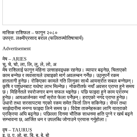
मासिक राशिफल – फागुन २०८०
उपप्रा. लक्ष्मीप्रसाद बराल (फलितज्योतिषाचार्य)
Advertisement
मेष – ARIES
चु, चे, चो, ला, लि, लु, ले, लो, अ
मेष राशिलाई फागुन महिना उत्साहवद्र्धक रहनेछ। व्यापार बढ्नेछ, चिताएको
काम बन्नेछ र व्यवसायले उचाइको मार्ग अवलम्बन गर्नेछ। उठ्नुपर्ने रकम
हातलागी हुनेछ। रोकिएका कामले गति लिनुका साथै आयस्रोत सबल बन्नेछन्।
कृषि र पशुधनबाट यथेष्ट लाभ मिल्नेछ। नोकरीतर्फ नयाँ अवसर प्राप्त हुने समय
छ। मिहिनेतले स्वरोजगार बन्न सफल भइनेछ। पछि फाइदा हुने काम प्रारम्भ
हुनेछ। आयआर्जनका नयाँ स्रोत फेला पर्नेछन्। हराएको नगद प्राप्त हुनेछ।
उधारो तथा सरसापटमा गएको रकम समेत फिर्ता लिन सकिनेछ। सेयर तथा
साझेदारीमा मनग्य फाइदा लिने समय छ। विदेश ताक्नेहरूका लागि यात्राको
प्रक्रिया अघि बढ्नेछ। पछिल्ला दिनमा भौतिक साधनमा क्षति पुग्ने र खर्च बढ्ने
सम्भावना छ, आर्जित धन र उपलब्धि जोगाउने प्रयास गर्नुहोला।
वृष – TAURUS
इ, उ, ए, ओ, बा, बि, बु, बे, बो