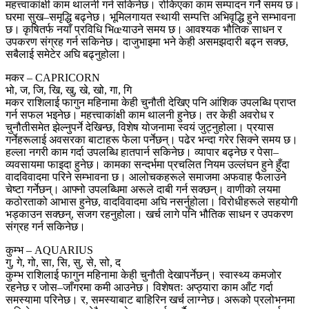
महत्त्वाकांक्षी काम थालनी गर्न सकिनेछ। रोकिएका काम सम्पादन गर्ने समय छ।
घरमा सुख–समृद्धि बढ्नेछ। भूमिलगायत स्थायी सम्पत्ति अभिवृद्धि हुने सम्भावना
छ। कृषितर्फ नयाँ प्रविधि भिœयाउने समय छ। आवश्यक भौतिक साधन र
उपकरण संग्रह गर्न सकिनेछ। दाजुभाइमा भने केही असमझदारी बढ्न सक्छ,
सबैलाई समेटेर अघि बढ्नुहोला।
मकर – CAPRICORN
भो, ज, जि, खि, खु, खे, खो, गा, गि
मकर राशिलाई फागुन महिनामा केही चुनौती देखिए पनि आंशिक उपलब्धि प्राप्त
गर्न सफल भइनेछ। महत्त्वाकांक्षी काम थालनी हुनेछ। तर केही अवरोध र
चुनौतीसमेत झेल्नुपर्ने देखिन्छ, विशेष योजनामा स्वयं जुट्नुहोला। प्रयास
गर्नेहरूलाई अवसरका बाटाहरू फेला पर्नेछन्। पढेर भन्दा गरेर सिक्ने समय छ।
हल्ला नगरी काम गर्दा उपलब्धि हातपार्न सकिनेछ। व्यापार बढ्नेछ र पेसा–
व्यवसायमा फाइदा हुनेछ। कामका सन्दर्भमा प्रचलित नियम उल्लंघन हुने हुँदा
वादविवादमा परिने सम्भावना छ। आलोचकहरूले समाजमा अफवाह फैलाउने
चेष्टा गर्नेछन्। आफ्नो उपलब्धिमा अरूले दाबी गर्न सक्छन्। वाणीको लयमा
कठोरताको आभास हुनेछ, वादविवादमा अघि नसर्नुहोला। विरोधीहरूले सहयोगी
भड्काउन सक्छन्, सजग रहनुहोला। खर्च लागे पनि भौतिक साधन र उपकरण
संग्रह गर्न सकिनेछ।
कुम्भ – AQUARIUS
गु, गे, गो, सा, सि, सु, से, सो, द
कुम्भ राशिलाई फागुन महिनामा केही चुनौती देखापर्नेछन्। स्वास्थ्य कमजोर
रहनेछ र जोस–जाँगरमा कमी आउनेछ। विशेषतः अप्ठ्यारा काम आँट गर्दा
समस्यामा परिनेछ। र, समस्याबाट बाहिरिन खर्च लाग्नेछ। अरूको प्रलोभनमा