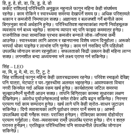
हि, हु, हे, हो, डा, डि, डु, डे, डो
कर्कट राशिलाई परिस्थिति अनुकूल नहुनाले फागुन महिना केही संघर्षमय
रहनेछ। काम रोकिने र स्वास्थ्यमा समस्या देखापर्ने समय छ। अधिक परिश्रमले
थकान र कमजोरी निम्त्याउन सक्छ। अज्ञानता र बलजफ्ती गर्ने बानीले काम
बिग्रनुका साथै अर्थहानि हुनेछ। परिस्थितिवश महत्त्वाकांक्षा त्यागी निर्वाहमूलक
व्यवसाय गर्न बाध्य भइनेछ। सामान्य व्यापार भए पनि फाइदा कममात्र हुनेछ।
राजनीतिक तथा सामाजिक प्रभाव कमजोर बन्नाले जोस–जाँगरमा कमी
आउनेछ। स्वास्थ्यका लागि आराम र खानपानमा विशेष ध्यान दिनुहोला। अरूको
भरपर्दा धोका पाइनेछ र लाभांश पनि गुम्नेछ। काम गर्न नसकिए पनि पहिलेको
उपलब्धि जोगाउन सजग रहनुहोला। सफलताको सिढी उक्लन केही महिना लाग्न
सक्छ। लगनशील बन्दा अध्ययनमा भने लक्ष्य प्राप्त गर्न सकिनेछ।
सिंह – LEO
मा, मि, मु, मे, मो, टा, टि, टु, टे
सिंह राशिलाई फागुन महिना केही उतारचढावमय रहनेछ। परिवेश रमाइलो देखिए
पनि यात्रा, भेटघाट र घर–गृहस्थीमा अलमल भइरहनेछ। आवश्यकता विचार
नगरी किनमेल गर्दा अधिक रकम खर्च हुनेछ। कार्यक्षेत्रमा जटिल समस्या
सुल्झाउनैपर्ने चुनौती आउन सक्छ। तापनि बिग्रिएका काममा सुधारका लक्षण
देखिनेछन्। अवरोध पुर्याउनेहरूलाई समेत रोकेर अघि बढ्न सकिनेछ। निरन्तर
प्रयत्न गर्दा काम सम्पादन हुनेछ। खर्च लागे पनि केही स्रोत–साधन जुटाउन
सकिनेछ। दिगो व्यवसायका लागि पूर्वाधार तयार पार्ने समय छ। आफ्नो
उपलब्धिमा दाबी गर्नेहरू स्वतः पराजित हुनेछन्। रोकिएका काममा दोहोर्याएर
प्रयत्न गर्नुहोला। पेसा–व्यवसायमा राम्रै उपलब्धि प्राप्त हुनेछ। रोग र शत्रु
परास्त हुनेछन्। प्रतिकूल परिस्थितिमा पनि सावधानीले उपलब्धि जोगाउन
सकिनेछ।