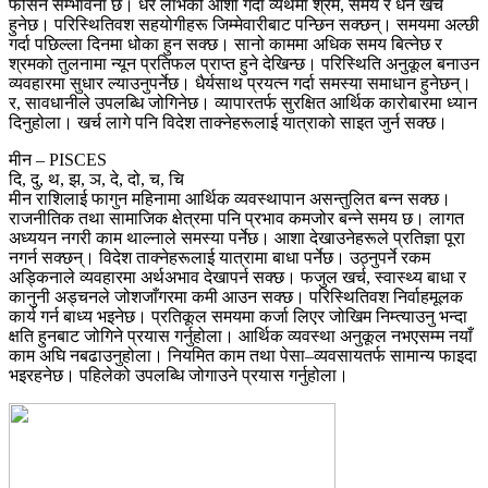
फसिने सम्भावना छ। धेरै लाभको आशा गर्दा व्यर्थैमा श्रम, समय र धन खर्च
हुनेछ। परिस्थितिवश सहयोगीहरू जिम्मेवारीबाट पन्छिन सक्छन्। समयमा अल्छी
गर्दा पछिल्ला दिनमा धोका हुन सक्छ। सानो काममा अधिक समय बित्नेछ र
श्रमको तुलनामा न्यून प्रतिफल प्राप्त हुने देखिन्छ। परिस्थिति अनुकूल बनाउन
व्यवहारमा सुधार ल्याउनुपर्नेछ। धैर्यसाथ प्रयत्न गर्दा समस्या समाधान हुनेछन्।
र, सावधानीले उपलब्धि जोगिनेछ। व्यापारतर्फ सुरक्षित आर्थिक कारोबारमा ध्यान
दिनुहोला। खर्च लागे पनि विदेश ताक्नेहरूलाई यात्राको साइत जुर्न सक्छ।
मीन – PISCES
दि, दु, थ, झ, ञ, दे, दो, च, चि
मीन राशिलाई फागुन महिनामा आर्थिक व्यवस्थापान असन्तुलित बन्न सक्छ।
राजनीतिक तथा सामाजिक क्षेत्रमा पनि प्रभाव कमजोर बन्ने समय छ। लागत
अध्ययन नगरी काम थाल्नाले समस्या पर्नेछ। आशा देखाउनेहरूले प्रतिज्ञा पूरा
नगर्न सक्छन्। विदेश ताक्नेहरूलाई यात्रामा बाधा पर्नेछ। उठ्नुपर्ने रकम
अड्किनाले व्यवहारमा अर्थअभाव देखापर्न सक्छ। फजुल खर्च, स्वास्थ्य बाधा र
कानुनी अड्चनले जोशजाँगरमा कमी आउन सक्छ। परिस्थितिवश निर्वाहमूलक
कार्य गर्न बाध्य भइनेछ। प्रतिकूल समयमा कर्जा लिएर जोखिम निम्त्याउनु भन्दा
क्षति हुनबाट जोगिने प्रयास गर्नुहोला। आर्थिक व्यवस्था अनुकूल नभएसम्म नयाँ
काम अघि नबढाउनुहोला। नियमित काम तथा पेसा–व्यवसायतर्फ सामान्य फाइदा
भइरहनेछ। पहिलेको उपलब्धि जोगाउने प्रयास गर्नुहोला।