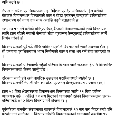
अघि बढ्ने छ ।
नेपाल नागरिक प्राधिकरणका महानिर्देशक प्रदिप अधिकारीसहित बसेको
बैठकले विमानस्थल विस्तारको काम र घोडा प्रजनन् केन्द्रको शक्तिखोरमा
स्थान्तरण गर्ने कार्य एक साथ अगाडि बढ्ने बताइएको छ ।
गत माघ १८ गते बसेको मन्त्रिपरिषद् बैंठकले विमानस्थलको रनवे विस्तारका
लागि हाल रहेको नेपाली सेनाको घोडा प्रजनन् केन्द्रलाई शक्तिखोरमा सार्ने
निर्णय गरेको हो ।
विमानस्थलको पूर्वतर्फ नीजि जमिन भएकोले विस्तार गर्न सक्ने अवस्था छैन ।
ती जग्गामा प्राधिकरणले भवन निर्माणको काम र तला थप गर्न रोक लागएको छ
।
विमानस्थलको पश्चिमतर्फ रहेको पश्चिम चितवन जाने सडकलाई पनि विस्तारित
विमानस्थलको छेउमा सार्नुपर्दछ ।
संरचना सार्दा हुने खर्च नागरिक उड्डयन प्राधिकरणले ब्यहोर्ने छ ।
विमानस्थलसँगै नेपाली सेनाको घोडा प्रजनन् केन्द्रलगायत संरचना छन् ।
हाल ५८ बिघा क्षेत्रफलमा विमानस्थल विस्तारका लागि १९ बिघा जमिन
आवश्यक पर्छ । अहिले १२ सय मिटरको धावनमार्ग रहेको विमानस्थलमा उत्तर-
पश्चिमतर्फ ४१२ मिटर विस्तार गर्ने योजना छ ।
पूर्वतर्फका मानवीय संरचनाका कारणले विमानहरुले १२ सय सय मिटर रनवे पनि
प्रयोग गर्न सक्दैनन् । विस्तार गरेपछि विमानस्थलको धावनमार्ग कम्तीमा १५