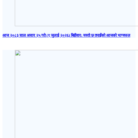
आज २०८३ साल असार २५ गते (९ जुलाई २०२६) बिहीवार: यस्तो छ तपाईंको आजको भाग्यफल