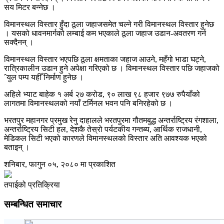
सय मिटर बन्नेछ ।
विमानस्थल विस्तार हुँदा ठूला जहाजसमेत चल्ने गरी विमानस्थल विस्तार हुनेछ
। यसको धावनमार्गको लम्बाई कम भएकाले ठूला जहाज उडान-अवतरण गर्न
सक्दैनन् ।
विमानस्थल विस्तार भएपछि ठूला क्षमताका जहाज आउने, महँगो भाडा घट्ने,
रात्रिकालीन उडान हुने अपेक्षा गरिएको छ । विमानस्थल विस्तार पछि जहाजको
ˆयुल पम्प यहीँ निर्माण हुनेछ ।
अहिले भ्याट बाहेक १ अर्ब २७ करोड, ९० लाख ९८ हजार ९७७ रुपैयाँको
लागतमा विमानस्थलको नयाँ टर्मिनल भवन पनि बनिरहेको छ ।
भरतपुर महानगर प्रमुख रेनु दाहालले भरतपुरमा गौतमबुद्ध अन्तर्राष्ट्रिय रंगशाला,
अन्तर्राष्ट्रिय सिटी हल, देशकै तेस्रो पर्यटकीय गन्तब्य, आर्थिक राजधानी,
मेडिकल सिटी भएको कारणले विमानस्थलको विस्तार अति आवश्यक भएको
बताइन् ।
शनिबार, फागुन ०५, २०८० मा प्रकाशित
तपाईको प्रतिक्रिया
सम्बन्धित समाचार