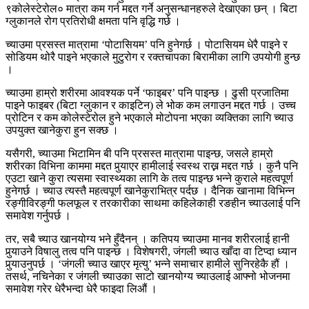
९कोलेस्टेरोल० मात्रा कम गर्न मद्दत गर्ने अनुसन्धानहरुले देखाएका छन् । बिटा
ग्लुकानले रोग प्रतिरोधी क्षमता पनि वृद्धि गर्छ ।
च्याउमा प्रसस्त मात्रामा ‘पोटासियम’ पनि हुनेगर्छ । पोटासियम धेरै पाइने र
सोडियम थोरै पाइने भएकाले मुटुरोग र रक्तचापका बिरामीका लागि उपयोगी हुन्छ
।
च्याउमा हाम्रो शरीरमा आवश्यक पर्ने ‘फाइबर’ पनि पाइन्छ । ढुसी प्रजातिमा
पाइने फाइबर (बिटा ग्लुकान र काइटिन) ले भोक कम लगाउन मद्दत गर्छ । उच्च
प्रोटिन र कम कोलेस्टेरोल हुने भएकाले मोटोपना भएका व्यक्तिका लागि च्याउ
उपयुक्त खानेकुरा हुन सक्छ ।
यसैगरी, च्याउमा भिटामिन बी पनि प्रसस्त मात्रामा पाइन्छ, जसले हाम्रो
शरीरका विभिना काममा मद्दत पुर्‍याएर हामीलाई स्वस्थ राख्न मद्दत गर्छ । कुनै पनि
एउटा खाने कुरा त्यसमा स्वास्थ्यका लागि के तत्व पाइन्छ भन्ने कुराले महत्वपूर्ण
हुनेगर्छ । च्याउ त्यस्तै महत्वपूर्ण खानेकुराभित्र पर्दछ । दैनिक खानामा विभिन्न
रङ्गीविरङ्गी फलफूल र तरकारीका साथमा कहिलेकाही रङहीन च्याउलाई पनि
समावेश गर्नुपर्छ ।
तर, सबै च्याउ खानयोग्य भने हुँदैनन् । कतिपय च्याउमा मानव शरीरलाई हानी
पुर्‍याउने विषालु तत्व पनि पाइन्छ । विशेषगरी, जंगली च्याउ खाँदा वा टिप्दा ध्यान
पुर्‍याउनुपर्छ । ‘जंगली च्याउ खाएर मृत्यु’ भन्ने समाचार हामीले सुनिरहेकै हौं ।
तसर्थ, नचिनेका र जंगली च्याउका साटो खानयोग्य च्याउलाई आफ्नो भोजनमा
समावेश गरेर धेरैभन्दा धेरै फाइदा लिऔं ।