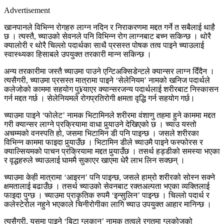
Advertisement
खानपानले विभिन्न रोगहरु लाग्न नदिन र निराकरणमा मद्दत गर्ने त सबैलाई थाहै
छ । त्यस्तै, च्याउको सेवनले पनि विभिन्न रोग लाग्नबाट बच्न सकिन्छ । थोरै
क्यालोरी र थोरै चिल्लो पदार्थका साथै प्रसस्त पोषक तत्व पाइने च्याउलाई
स्वास्थ्यका हिसाबले उपयुक्त तरकारी मान्न सकिन्छ ।
अन्य तरकारीमा जस्तै च्याउमा पाउने एन्टिअक्सिडेन्टले क्यान्सर लाग्न दिँदैन ।
त्यसैगरी, च्याउमा प्रसस्त मात्रामा पाइने ‘सेलेनियम’ नामको खनिज पदार्थले
कलेजोको काममा सहयोग पु¥याएर क्यान्सरजन्य पदार्थलाई शरीरबाट निस्कासन
गर्न मद्दत गर्छ । सेलेनियमले रोगप्रतिरोगी क्षमता वृद्धि गर्न सहयोग गर्छ।
च्याउमा पाइने ‘फोलेट’ नामक भिटामिनले शरीरमा वंशाणु तहमा हुने काममा मद्दत
गरी क्यान्सर लाग्ने प्रक्रियामा वाधा पुर्‍याउने देखिएको छ । च्याउ यस्तो
अचम्मको वनस्पति हो, जसमा भिटामिन डी पनि पाइन्छ । जसले शरीरका
विभिन्न काममा फाइदा पुर्‍याउँछ । भिटामिन डीले च्याउमै पाइने फस्फोरस र
क्याल्सियमको पाचन प्रक्रियामा मद्दत पुर्‍याउँछ । तसर्थ हड्डीको समस्या भएका
र वृद्धहरुले च्याउलाई घाममै सुकाएर खाएमा धेरै लाभ लिन सक्छन् ।
च्याउमा केही मात्रामा ‘आइरन’ पनि पाइन्छ, जसले हाम्रो शरीरको सोस्न सक्ने
क्षमतालाई बढाउँछ । तसर्थ च्याउको सेवनबाट रक्तअल्पता भएका व्यक्तिलाई
फाइदा पुग्छ । च्याउमा प्राकृतिक रुपमै ‘इन्सुलिन’ पाइन्छ । चिल्लो पदार्थ र
कलेस्टेरोल नहुने भएकाले चिनीरोगीका लागि च्याउ उपयुक्त आहार मानिन्छ ।
त्यसैगरी, यसमा पाइने ‘बिटा ग्लुकान’ नामक तत्वले रगतमा ग्लुकोजको