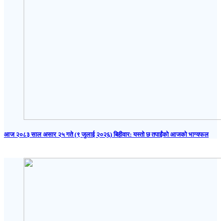
आज २०८३ साल असार २५ गते (९ जुलाई २०२६) बिहीवार: यस्तो छ तपाईंको आजको भाग्यफल