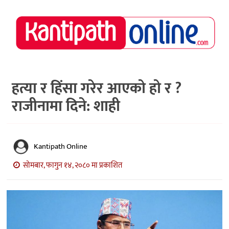
राष्ट्रिय
समाचार
मध्य
नेपाल
हत्या र हिंसा गरेर आएको हो र ?
राजीनामा दिने: शाही
अर्थ/
पर्यटन
मनोरञ्जन
Kantipath Online
स्वास्थ्य
सोमबार, फागुन १४, २०८० मा प्रकाशित
खेलकुद
अन्तर्वार्ता/
विचार