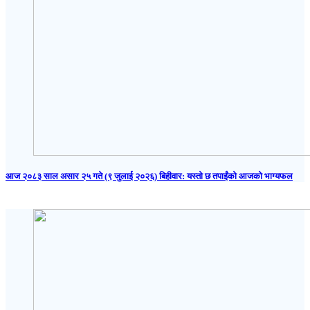
आज २०८३ साल असार २५ गते (९ जुलाई २०२६) बिहीवार: यस्तो छ तपाईंको आजको भाग्यफल