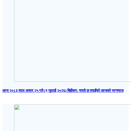
आज २०८३ साल असार २५ गते (९ जुलाई २०२६) बिहीवार: यस्तो छ तपाईंको आजको भाग्यफल