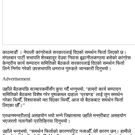
काठमाडौं । नेपाली कांग्रेसले सरकारलाई दिएको समर्थन फिर्ता लिएको छ।
मंगलबार पार्टी सभापति शेरबहादुर देउवा निवास बूढानीलकण्ठमा बसेको कांग्रेस
केन्द्रीय कार्य सम्पादन समितिको बैठकले सरकारलाई दिएको समर्थन फिर्ता
लिने निर्णय गरेको उपसभापति धनराज गुरुङले जानकारी दिनुभयो।
Advertisement
उहाँले बैठकपछि सञ्चारकर्मीसँग कुरा गर्दै भन्नुभयो, “हाम्रो कार्य सम्पादन
समितिको बैठकमा विशेष गरेर पुष्पकमल दाहाल ‘प्रचण्ड’ लाई जुन समर्थन
गरेका थियौँ, विश्वासको मत दिएका थियौँ, आज यो बैठकबाट समर्थन फिर्ता
लिएका छौँ।”
प्रधानमन्त्रीलाई असहयोग भयो भन्ने जिज्ञासामा उहाँले मन्त्रीबाट असहयोग
भएजस्तो नलागेको प्रतिक्रिया दिनुभयो।
उहाँले भन्नुभयो, “समर्थन फिर्ताको कारणपट्टि नजाऔँ, धेरै कारण छन्। हामीले