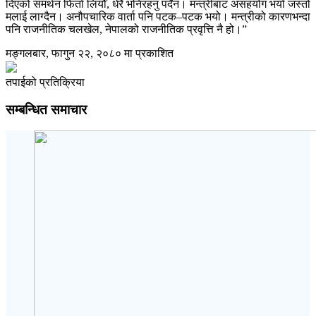
दिएको समर्थन फिर्ता लियौँ, धेरै भनिरहनु पर्दैन। मन्त्रीबाट असहयोग भयो जस्तो
मलाई लाग्दैन। अनौपचारिक वार्ता पनि पटक–पटक भयो। मन्त्रीको कारणभन्दा
पनि राजनीतिक चलखेल, नेपालको राजनीतिक प्रवृत्ति नै हो।”
मङ्गलबार, फागुन २२, २०८० मा प्रकाशित
तपाईको प्रतिक्रिया
सम्बन्धित समाचार