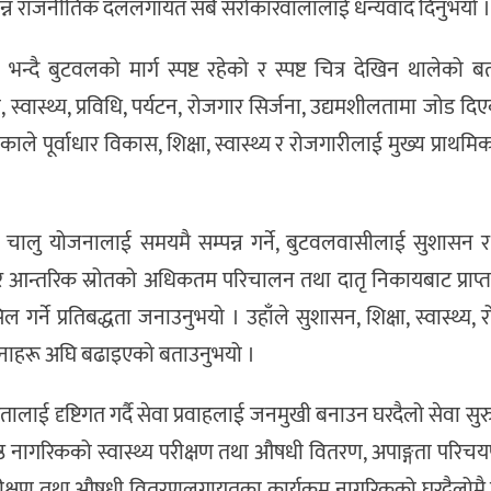
विभिन्न राजनीतिक दललगायत सबै सरोकारवालालाई धन्यवाद दिनुभयो ।
न्दै बुटवलको मार्ग स्पष्ट रहेको र स्पष्ट चित्र देखिन थालेको 
स्वास्थ्य, प्रविधि, पर्यटन, रोजगार सिर्जना, उद्यमशीलतामा जोड दिए
 पूर्वाधार विकास, शिक्षा, स्वास्थ्य र रोजगारीलाई मुख्य प्राथमि
्ने, चालु योजनालाई समयमै सम्पन्न गर्ने, बुटवलवासीलाई सुशासन
्रदेश र आन्तरिक स्रोतको अधिकतम परिचालन तथा दातृ निकायबाट प्रा
ने प्रतिबद्धता जनाउनुभयो । उहाँले सुशासन, शिक्षा, स्वास्थ्य,
योजनाहरू अघि बढाइएको बताउनुभयो ।
 दृष्टिगत गर्दै सेवा प्रवाहलाई जनमुखी बनाउन घरदैलो सेवा सुर
ेष्ठ नागरिकको स्वास्थ्य परीक्षण तथा औषधी वितरण, अपाङ्गता परिचय
थ्य परीक्षण तथा औषधी वितरणलगायतका कार्यक्रम नागरिकको घरदैलोम