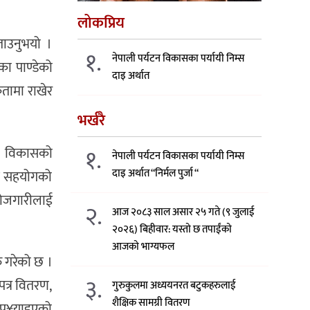
लोकप्रिय
बताउनुभयो ।
१.
नेपाली पर्यटन विकासका पर्यायी निम्स
का पाण्डेको
दाइ अर्थात
कतामा राखेर
भर्खरै
१.
 र विकासको
नेपाली पर्यटन विकासका पर्यायी निम्स
दाइ अर्थात “निर्मल पुर्जा “
प्त सहयोगको
 रोजगारीलाई
२.
आज २०८३ साल असार २५ गते (९ जुलाई
२०२६) बिहीवार: यस्तो छ तपाईंको
आजको भाग्यफल
ु गरेको छ ।
३.
पत्र वितरण,
गुरुकुलमा अध्ययनरत बटुकहरुलाई
शैक्षिक सामग्री वितरण
ै पु¥याइएको