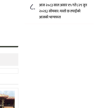
८.
आज २०८३ साल असार १५ गते (२९ जुन
२०२६) साेमवार: यस्तो छ तपाईंको
आजको भाग्यफल