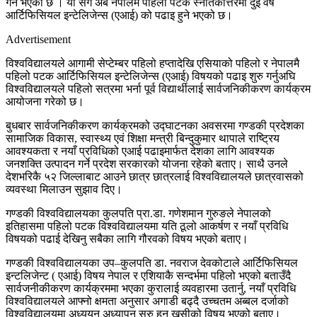
गर्ने भएको छ । यो संगै अब नेपालमै पहिलो पटक स्नातकोत्तरमा दुई वर्षे
आर्टिफिसियल इन्टेलिजेन्स (एआई) को पढाइ हुने भएको छ।
Advertisement
विश्वविद्यालयले आगामी सेप्टेम्बर पहिलो हप्तादेखि एसियाको पहिलो र नेपालमै
पहिलो पटक आर्टिफिसियल इन्टेलिजेन्स (एआई) विषयको पढाइ शुरु गर्नुअघि
विश्वविद्यालयले पहिलो सत्रमा भर्ना पूर्व विद्यार्थीलाई सार्वजनिकीकरण कार्यक्रम
आयोजना गरेको छ।
बुधबार सार्वजनिकीकरण कार्यक्रमको उद्घाटनका अवसरमा गण्डकी प्रदेशका
सामाजिक विकास, स्वास्थ्य एवं शिक्षा मन्त्री बिन्दुकुमार थापाले राष्ट्रिय
आवश्यकता र नयाँ प्रविधिको एआई पढाइमार्फत देशका लागि आवश्यक
जनशक्ति उत्पादन गर्ने प्रदेश सरकारको योजना रहेको बताए। साथै उनले
देशभरिकै ५२ जिल्लाबाट आउने छात्र छात्रलाई विश्वविद्यालयले छात्रवासको
व्यवस्था मिलाउन सुझाव दिए।
गण्डकी विश्वविद्यालयका कुलपति प्रा.डा. गणेशमान गुरुङले नेपालको
इतिहासमा पहिलो पटक विश्वविद्यालयमा यति ठूलो आकर्षण र नयाँ प्रविधि
विषयको पढाई देखिनु सबैका लागि गौरवको विषय भएको बताए।
गण्डकी विश्वविद्यालयका उप–कुलपति डा. नवराज देवकोटाले आर्टिफिसियल
इन्टलिजेन्ट ( एआई) विषय नेपाल र एशियाकै सन्दर्भमा पहिलो भएको बताउँदै
सार्वजनीकीकरण कार्यक्रममा भएका कुरालाई व्यवहारमा उतार्नु, नयाँ प्रविधि
विश्वविद्यालयले आफ्नो क्षमता अनुसार अगाडी बढ्दै उच्चतम अब्बल दर्जाको
विश्वविद्यालयमा अध्ययन अध्यापन सुरु हुनु खुसीको विषय भएको बताए।